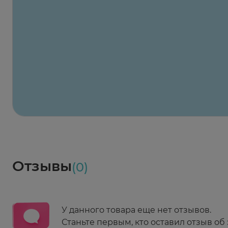
Заказать здесь
Х2
Максавит
2 424 ₽
824 ₽
824 ₽
824 ₽
824 ₽
8
2-й Боткинский пр., 5, корп. 3
Пн-Пт 08:00 - 21:00
Сб,Вс 09:00-21:00
Выберите дату доставки
Весь заказ в наличии
сегодня
Заказать здесь
Доставка
Социалочка
Забрать весь заказ ~ 25 мая
Грузинский пер., 3А
Ежедневно 08:00 - 21:00
Отзывы
(0)
Заказать здесь
У данного товара еще нет отзывов.
Станьте первым, кто оставил отзыв об 