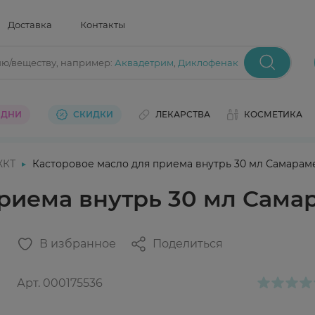
Доставка
Контакты
ию/веществу
, например:
Аквадетрим
,
Диклофенак
 ДНИ
СКИДКИ
ЛЕКАРСТВА
КОСМЕТИКА
ЖКТ
Касторовое масло для приема внутрь 30 мл Самара
приема внутрь 30 мл Сам
В избранное
Поделиться
Арт.
000175536