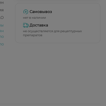
ен
ия
Самовывоз
АО
нет в наличии
ны
Доставка
ян
не осуществляется для рецептурных
препаратов
ло
ло