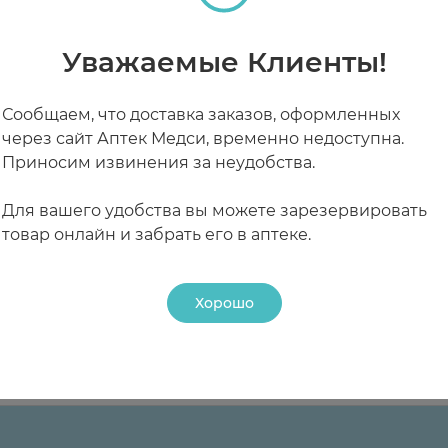
 масла образуется рициноловая кислота, которая р
в и задерживает воду. Оставшееся масло облегчает
 2-6 ч.
Уважаемые Клиенты!
икоинфекции, для очищения кишечника перед диагн
 кормлении грудью
Сообщаем, что доставка заказов, оформленных
од лактации.
через сайт Аптек Медси, временно недоступна.
ой чувствительностью кишечника детей к раздража
Приносим извинения за неудобства.
заболевания кишечника (в т.ч. аппендицит), боли в
кий гломерулонефрит, нефрозонефрит, отравления ж
лактация, детский возраст до 12 лет.
Для вашего удобства вы можете зарезервировать
ужского папоротника.
теках
товар онлайн и забрать его в аптеке.
рови к органам малого таза.
пищеварения, энтероколит, привыкание.
Хорошо
РАБОТАЮТ СЕЙЧАС
КРУГЛОСУТОЧНЫЕ
диагностической процедуры).