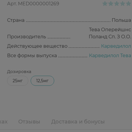
Арт.
MED0000001269
Страна
Польша
Тева Оперейшнс
Производитель
Поланд Сп. З О.О.
Действующее вещество
Карведилол
Все формы выпуска
Карведилол Тева
Дозировка
25мг
12,5мг
ках
Отзывы
Доставка и бонусы