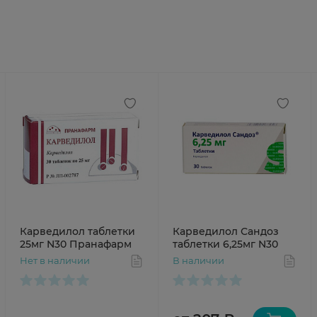
Карведилол таблетки
Карведилол Сандоз
25мг N30 Пранафарм
таблетки 6,25мг N30
Нет в наличии
В наличии