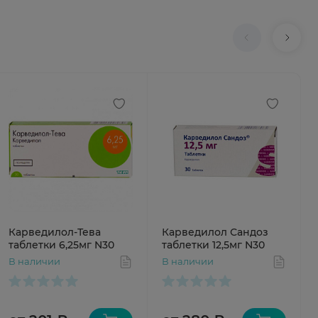
Карведилол-Тева
Карведилол Сандоз
таблетки 6,25мг N30
таблетки 12,5мг N30
В наличии
В наличии