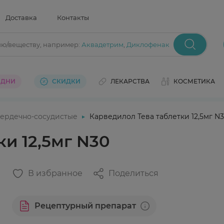
Доставка
Контакты
ию/веществу
, например:
Аквадетрим
,
Диклофенак
 ДНИ
СКИДКИ
ЛЕКАРСТВА
КОСМЕТИКА
ердечно-сосудистые
Карведилол Тева таблетки 12,5мг N
и 12,5мг N30
В избранное
Поделиться
Рецептурный препарат