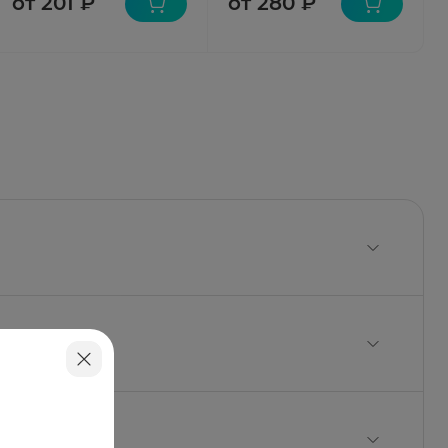
от 201 ₽
от 280 ₽
зкозамещенная, крахмал кукурузный, тальк,