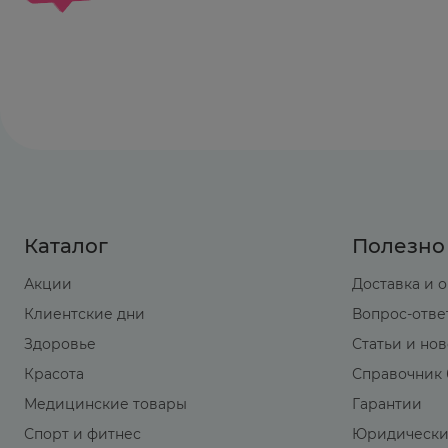
крови.
Ингибиторы микросомалъного окисления (ци
эффект карведилола.
Препараты, снижающие содержание катехола
гипотензии и выраженной брадикардии.
При одновременном применении циклоспори
циклоспорина).
Одновременное назначение клонидина може
Общие анестетики усиливают отрицательны
Каталог
Полезно
Рекомендации по применению
Акции
Доставка и 
Внутрь, после еды, запивая водой.
Доза препарата подбирается индивидуально
Клиентские дни
Вопрос-отве
клинического эффекта. После первого приём
Здоровье
Статьи и но
артериальной гипотензии, рекомендуется из
Красота
Справочник 
Терапию препаратом Карведилол -Тева необх
Медицинские товары
Гарантии
Если после прекращения терапии прошло бол
Спорт и фитнес
Юридически