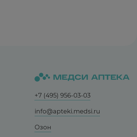
 рифампицин) ослабляют гипотензивный
, увеличивают риск развития артериальной
мендуется коррекция суточной дозы
й сердечный ритм эффекты карведилола.
.
+7 (495) 956-03-03
епенно повышая до достижения оптимального
личения дозы, для исключения возможной
info@apteki.medsi.ru
е 1-2 недель.
ндуется, опять начиная с низкой дозы.
Озон