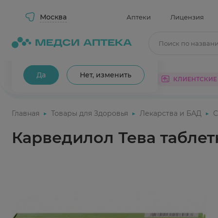
Москва
Аптеки
Лицензия
Поиск по назван
Ваш город Москва?
Да
Нет, изменить
КАТАЛОГ
АКЦИИ
КЛИЕНТСКИЕ
Главная
Товары для Здоровья
Лекарства и БАД
С
Карведилол Тева таблетк