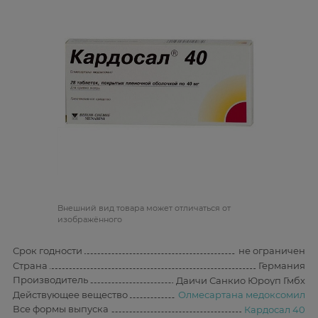
Bнешний вид товара может отличаться от
изображённого
Срок годности
не ограничен
Страна
Германия
Производитель
Даичи Санкио Юроуп Гмбх
Действующее вещество
Олмесартана медоксомил
Все формы выпуска
Кардосал 40