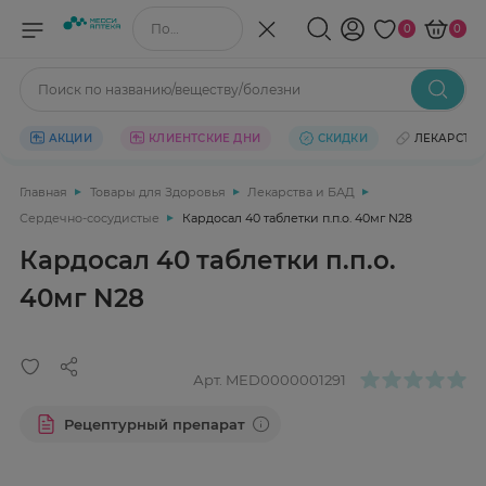
Поиск по названию/веществу
0
0
Поиск по названию/веществу/болезни
АКЦИИ
КЛИЕНТСКИЕ ДНИ
СКИДКИ
ЛЕКАРСТВ
Главная
Товары для Здоровья
Лекарства и БАД
Сердечно-сосудистые
Кардосал 40 таблетки п.п.о. 40мг N28
Кардосал 40 таблетки п.п.о.
40мг N28
Арт.
MED0000001291
Рецептурный препарат