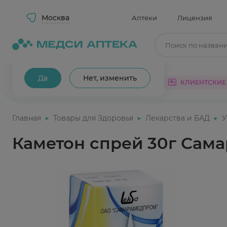
Москва
Аптеки
Лицензия
Поиск по назван
Ваш город Москва?
Да
Нет, изменить
КАТАЛОГ
АКЦИИ
КЛИЕНТСКИЕ
Главная
Товары для Здоровья
Лекарства и БАД
У
Каметон спрей 30г Сам