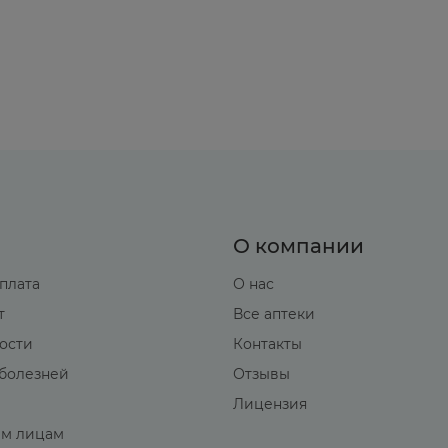
О компании
оплата
О нас
т
Все аптеки
вости
Контакты
болезней
Отзывы
Лицензия
м лицам