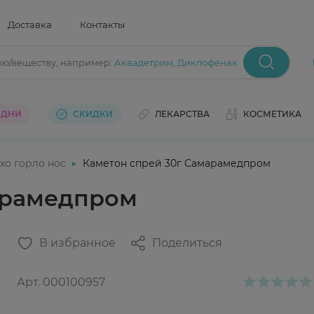
Доставка
Контакты
ию/веществу
, например:
Аквадетрим
,
Диклофенак
 ДНИ
СКИДКИ
ЛЕКАРСТВА
КОСМЕТИКА
хо горло нос
Каметон спрей 30г Самарамедпром
арамедпром
В избранное
Поделиться
Арт.
000100957