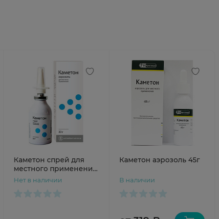
Каметон спрей для
Каметон аэрозоль 45г
местного применения
30г Алтайвитамины
Нет в наличии
В наличии