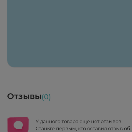
Заказать здесь
Х2
Максавит
2 424 ₽
824 ₽
824 ₽
824 ₽
824 ₽
8
2-й Боткинский пр., 5, корп. 3
Пн-Пт 08:00 - 21:00
Сб,Вс 09:00-21:00
Выберите дату доставки
Весь заказ в наличии
сегодня
Заказать здесь
Доставка
Социалочка
Забрать весь заказ ~ 25 мая
Грузинский пер., 3А
Ежедневно 08:00 - 21:00
Отзывы
(0)
Заказать здесь
У данного товара еще нет отзывов.
Станьте первым, кто оставил отзыв об 