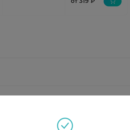
от 319 ₽
ллоне)
: хлоробутанола гемигидрат, камфора синтетич
ат, пропеллент R 134а (1,1,1,2 тетрафторэтан).