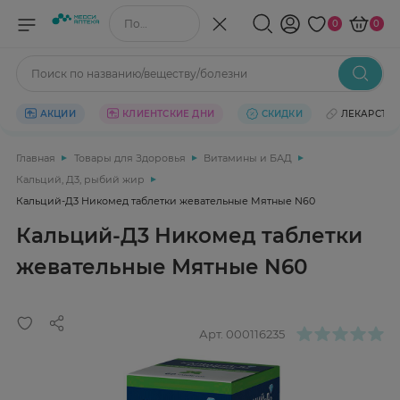
Поиск по названию/веществу
0
0
Поиск по названию/веществу/болезни
АКЦИИ
КЛИЕНТСКИЕ ДНИ
СКИДКИ
ЛЕКАРСТВ
Главная
Товары для Здоровья
Витамины и БАД
Кальций, Д3, рыбий жир
Кальций-Д3 Никомед таблетки жевательные Мятные N60
Кальций-Д3 Никомед таблетки
жевательные Мятные N60
Арт.
000116235