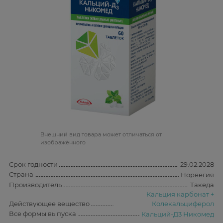
Bнешний вид товара может отличаться от
изображённого
Срок годности
29.02.2028
Страна
Норвегия
Производитель
Такеда
Кальция карбонат +
Действующее вещество
Колекальциферол
Все формы выпуска
Кальций-Д3 Никомед