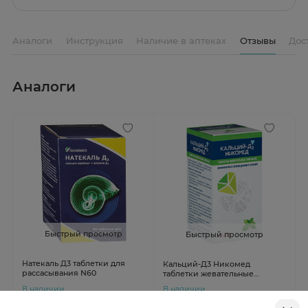
Аналоги
Инструкция
Наличие в аптеках
Отзывы
Дос
Аналоги
Быстрый просмотр
Быстрый просмотр
Натекаль Д3 таблетки для
Кальций-Д3 Никомед
рассасывания N60
таблетки жевательные
Мятные N120
В наличии
В наличии