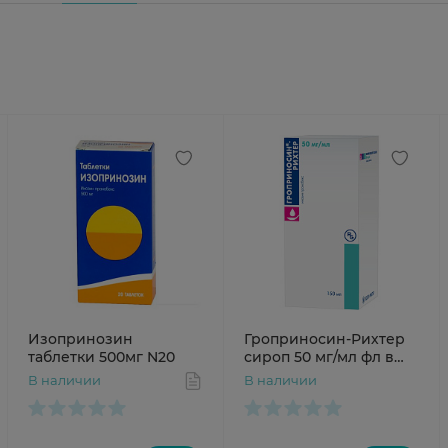
Изопринозин
Гроприносин-Рихтер
таблетки 500мг N20
сироп 50 мг/мл фл в
комплекте со
В наличии
В наличии
шприцем 150 мл х1