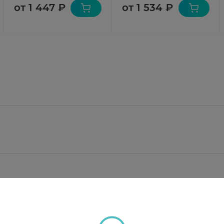
от 1 447 ₽
от 1 534 ₽
0 мг;
ал пшеничный; повидон; магния стеарат