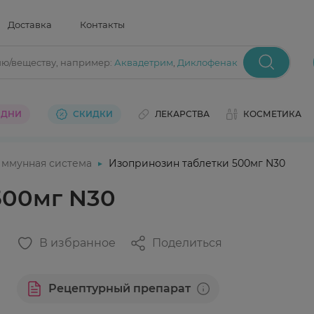
Доставка
Контакты
ию/веществу
, например:
Аквадетрим
,
Диклофенак
 ДНИ
СКИДКИ
ЛЕКАРСТВА
КОСМЕТИКА
ммунная система
Изопринозин таблетки 500мг N30
500мг N30
В избранное
Поделиться
Рецептурный препарат