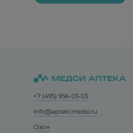
аблетки) в течение 30 дней.
я симптомов заболевания, в бессимптомный
ям — по 1/2 табл./5 кг массы тела в сутки в 3–
аза, детям — по 1/2 таблетке/5 кг массы тела
в течение 14–28 дней, далее с трехкратным
блетке 3 раза в день в течение 10 дней,
+7 (495) 956-03-03
info@apteki.medsi.ru
Озон