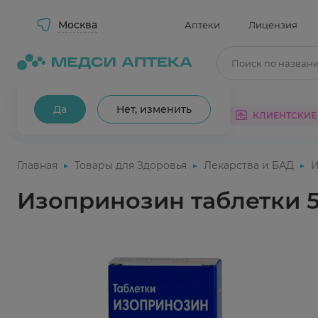
Москва
Аптеки
Лицензия
Поиск по назван
Ваш город Москва?
Да
Нет, изменить
КАТАЛОГ
АКЦИИ
КЛИЕНТСКИЕ
Главная
Товары для Здоровья
Лекарства и БАД
И
Изопринозин таблетки 