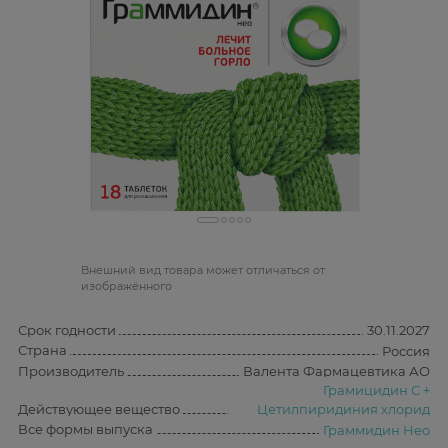
Bнешний вид товара может отличаться от
изображённого
Срок годности
30.11.2027
Страна
Россия
Производитель
Валента Фармацевтика АО
Грамицидин С +
Действующее вещество
Цетилпиридиния хлорид
Все формы выпуска
Граммидин Нео