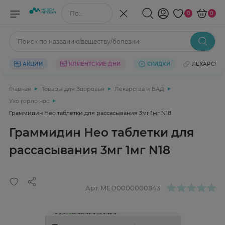
Поиск по названию/веществу
0
0
Поиск по названию/веществу/болезни
АКЦИИ
КЛИЕНТСКИЕ ДНИ
СКИДКИ
ЛЕКАРСТВ
Главная
Товары для Здоровья
Лекарства и БАД
Ухо горло нос
Граммидин Нео таблетки для рассасывания 3мг 1мг N18
Граммидин Нео таблетки для
рассасывания 3мг 1мг N18
Арт.
MED0000000843