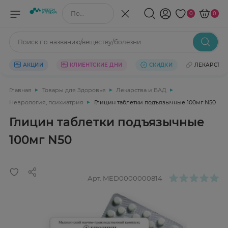
Поиск по названию/веществу
0
0
Поиск по названию/веществу/болезни
АКЦИИ
КЛИЕНТСКИЕ ДНИ
СКИДКИ
ЛЕКАРСТВ
Главная
Товары для Здоровья
Лекарства и БАД
Неврология, психиатрия
Глицин таблетки подъязычные 100мг N50
Глицин таблетки подъязычные
100мг N50
Арт.
MED0000000814