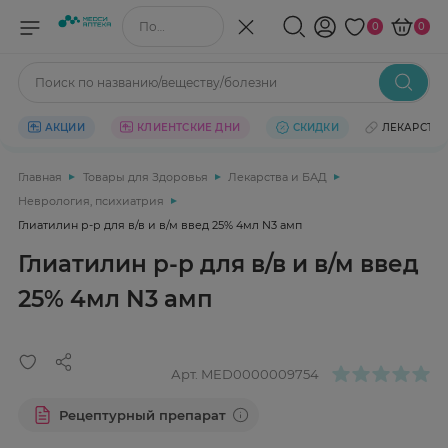
Поиск по названию/веществу
0
0
Поиск по названию/веществу/болезни
АКЦИИ
КЛИЕНТСКИЕ ДНИ
СКИДКИ
ЛЕКАРСТВ
Главная
Товары для Здоровья
Лекарства и БАД
Неврология, психиатрия
Глиатилин р-р для в/в и в/м введ 25% 4мл N3 амп
Глиатилин р-р для в/в и в/м введ
25% 4мл N3 амп
Арт.
MED0000009754
Рецептурный препарат