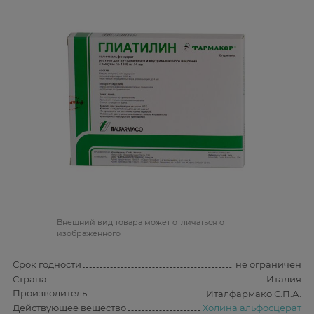
Bнешний вид товара может отличаться от
изображённого
Срок годности
не ограничен
Страна
Италия
Производитель
Италфармако С.П.А.
Действующее вещество
Холина альфосцерат