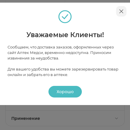
Церетон раствор для приема
Церетон для раствора для
внутрь 120мг/мл флак 30мл
внутривенного и
внутримышечного введения
В наличии
В наличии
250мг/мл 4мл N3
Уважаемые Клиенты!
от 395 ₽
от 497 ₽
Сообщаем, что доставка заказов, оформленных через
сайт Аптек Медси, временно недоступна. Приносим
извинения за неудобства.
Инструкция
Для вашего удобства вы можете зарезервировать товар
онлайн и забрать его в аптеке.
Описание
Хорошо
Действие
Состав
Действующее вещество:
холина альфосцерат 1000 мг;
Фармакологическое действие
Применение
Глиатилин - нейропротективное.
Вспомогательные вещества:
вода для инъекций
Показание к применению