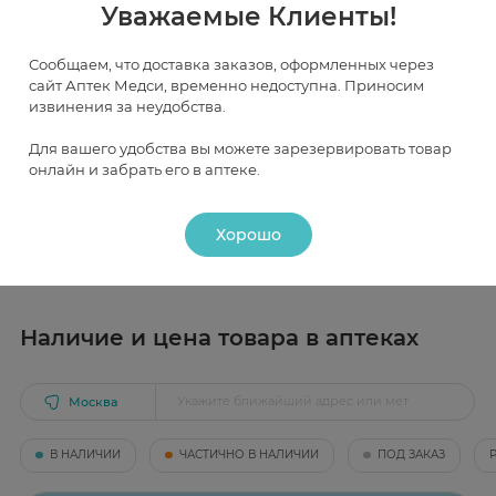
Уважаемые Клиенты!
Сообщаем, что доставка заказов, оформленных через
Инструкция
сайт Аптек Медси, временно недоступна. Приносим
извинения за неудобства.
Для вашего удобства вы можете зарезервировать товар
Действие
онлайн и забрать его в аптеке.
Фармакологическое действие
Применение
Гепариновая мазь - местноанестезирующее,
Хорошо
антикоагулянтное.
Показание к применению
тромбофлебит поверхностных вен
(профилактика и лечение);
постинъекционный и постинфузионный
Наличие и цена товара в аптеках
флебит;
наружный геморрой;
воспаление послеродовых геморроидальных
узлов;
Москва
трофические язвы голени;
слоновость;
В НАЛИЧИИ
ЧАСТИЧНО В НАЛИЧИИ
ПОД ЗАКАЗ
поверхностный перифлебит;