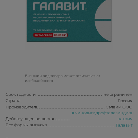
Bнешний вид товара может отличаться от
изображённого
Срок годности
не ограничен
Страна
Россия
Производитель
Сэлвим ООО
Аминодигидрофталазиндион
Действующее вещество
натрия
Все формы выпуска
Галавит