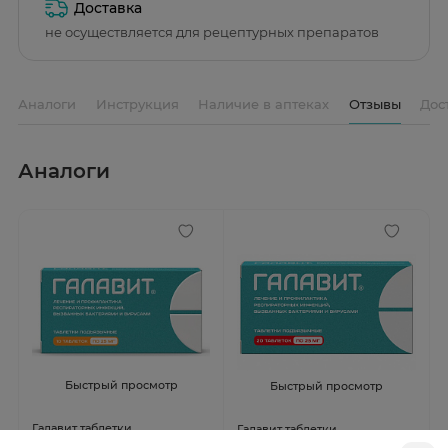
Доставка
не осуществляется для рецептурных препаратов
Аналоги
Инструкция
Наличие в аптеках
Отзывы
Дос
Аналоги
Быстрый просмотр
Быстрый просмотр
Галавит таблетки
Галавит таблетки
подъязычные 25мг N10
подъязычные 25мг N20