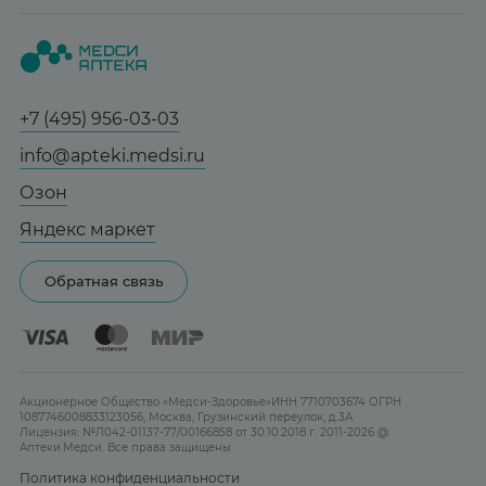
Вопрос-ответ
Красота
Весь заказ в наличии
О нас
Статьи и новости
Медицинские товары
Все аптеки
Заказать здесь
Справочник болезней
Спорт и фитнес
Контакты
Гарантии
Социалочка
+7 (495) 956-03-03
Мама и малыш
Отзывы
Грузинский пер., 3А
Юридическим лицам
info@apteki.medsi.ru
Тревога и стресс
Ежедневно 08:00 - 21:00
Лицензия
Сотрудничество
Здоровый сон
Озон
Заказать здесь
Реклама на сайте
Женская гигиена
Яндекс маркет
Карта сайта
Контактные линзы
Обратная связь
Бренды
Акционерное Общество «Медси-Здоровье»ИНН 7710703674 ОГРН
1087746008833123056, Москва, Грузинский переулок, д.3А
Лицензия: №Л042-01137-77/00166858 от 30.10.2018 г. 2011-2026 @
Аптеки.Медси. Все права защищены
Политика конфиденциальности