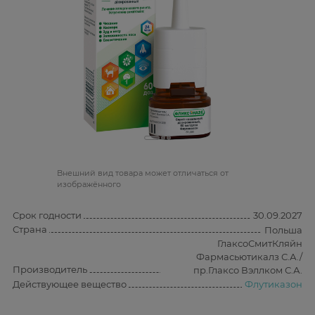
Bнешний вид товара может отличаться от
изображённого
Срок годности
30.09.2027
Страна
Польша
ГлаксоСмитКляйн
Фармасьютикалз С.А./
Производитель
пр.Глаксо Вэллком С.А.
Действующее вещество
Флутиказон