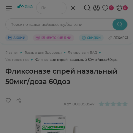
Поиск по названию/веществу
0
0
Поиск по названию/веществу/болезни
АКЦИИ
КЛИЕНТСКИЕ ДНИ
СКИДКИ
ЛЕКАРСТВ
Главная
Товары для Здоровья
Лекарства и БАД
Ухо горло нос
Фликсоназе спрей назальный 50мкг/доза 60доз
Фликсоназе спрей назальный
50мкг/доза 60доз
Арт.
000098547