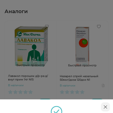
Аналоги
Быстрый просмотр
Быстрый просмотр
Лавакол порошок д/р-ра д/
Назарел спрей назальный
внут прим 14г N15
50мкг/доза 120доз N1
В наличии
В наличии
от 280 ₽
от 1 052 ₽