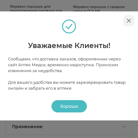
Фервекс порошок для
Фервекс порошок с сахаром
приготовления раствора для
малина 13,1г N8
внутреннего применения
лимон с сахаром N4
В наличии
В наличии
Уважаемые Клиенты!
от 391 ₽
от 697 ₽
Сообщаем, что доставка заказов, оформленных через
сайт Аптек Медси, временно недоступна. Приносим
извинения за неудобства.
Инструкция
Для вашего удобства вы можете зарезервировать товар
онлайн и забрать его в аптеке.
Описание
Хорошо
Действие
Состав
Активные вещества:
парацетамол 0,5 г, аскорбиновая
Фармакологическое действие
Применение
кислота 0,2 г, фенирамина малеат 0,025 г
Фервекс — комбинированный препарат, который
содержит парацетамол, фенирамин и аскорбиновую
Показание к применению