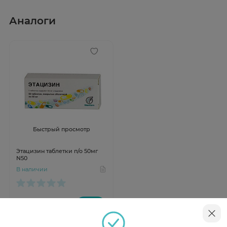
Аналоги
Быстрый просмотр
Этацизин таблетки п/о 50мг
N50
В наличии
от 4 538 ₽