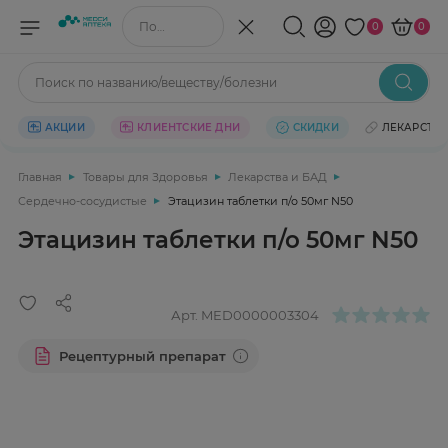
Поиск по названию/веществу
0
0
Поиск по названию/веществу/болезни
АКЦИИ
КЛИЕНТСКИЕ ДНИ
СКИДКИ
ЛЕКАРСТВ
Главная
Товары для Здоровья
Лекарства и БАД
Сердечно-сосудистые
Этацизин таблетки п/о 50мг N50
Этацизин таблетки п/о 50мг N50
Арт.
MED0000003304
Рецептурный препарат