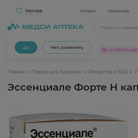
Москва
Аптеки
Лицензия
Поиск по назван
Ваш город Москва?
Да
Нет, изменить
КАТАЛОГ
АКЦИИ
КЛИЕНТСКИЕ
Главная
Товары для Здоровья
Лекарства и БАД
П
Эссенциале Форте Н ка