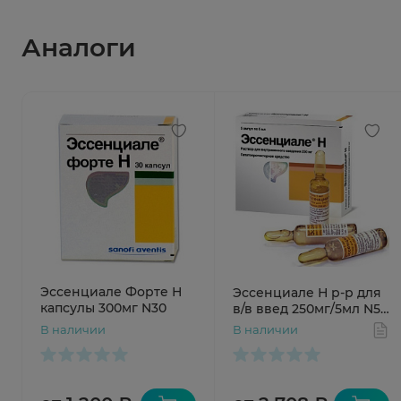
Аналоги
Эссенциале Форте Н
Эссенциале Н р-р для
капсулы 300мг N30
в/в введ 250мг/5мл N5
амп
В наличии
В наличии