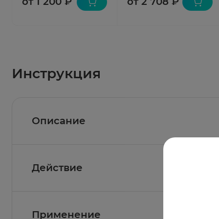
от 1 200 ₽
от 2 708 ₽
Инструкция
Описание
Действие
Состав
Активное вещество:
фосфолипиды из соевых 
EPL) 300 мг;
Фармакологическое действие
Применение