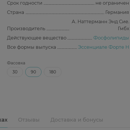
Срок годности
не ограничен
Страна
Германия
А. Наттерманн Энд Сие.
Производитель
Гмбх
Действующее вещество
Фосфолипиды
Все формы выпуска
Эссенциале Форте Н
Фасовка
30
90
180
ках
Отзывы
Доставка и бонусы