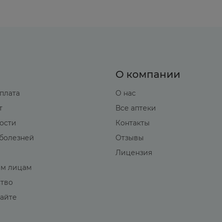
О компании
оплата
О нас
т
Все аптеки
вости
Контакты
болезней
Отзывы
Лицензия
м лицам
ство
сайте