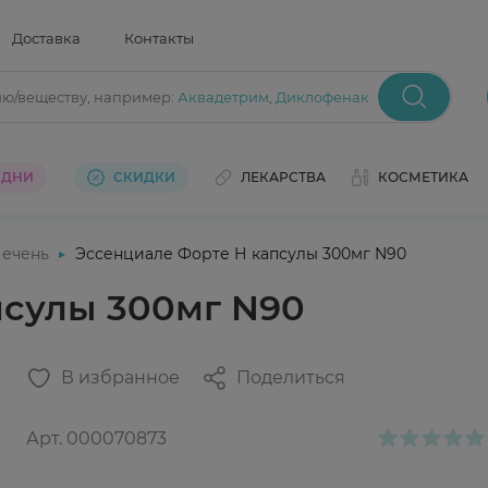
Доставка
Контакты
ию/веществу
, например:
Аквадетрим
,
Диклофенак
 ДНИ
СКИДКИ
ЛЕКАРСТВА
КОСМЕТИКА
ечень
Эссенциале Форте Н капсулы 300мг N90
псулы 300мг N90
В избранное
Поделиться
Арт.
000070873