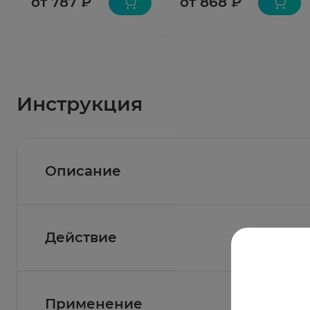
от 787 ₽
от 868 ₽
Инструкция
Описание
Действие
Состав
Активные вещества
: полиметилсилоксана по
полигидрат)
Фармакологическое действие
Применение