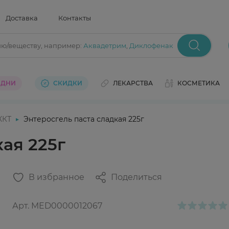
Доставка
Контакты
ию/веществу
, например:
Аквадетрим
,
Диклофенак
 ДНИ
СКИДКИ
ЛЕКАРСТВА
КОСМЕТИКА
ЖКТ
Энтеросгель паста сладкая 225г
ая 225г
В избранное
Поделиться
Арт.
MED0000012067