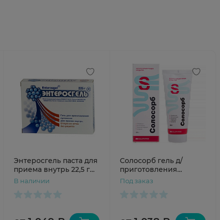
Энтеросгель паста для
Солосорб гель д/
приема внутрь 22,5 г
приготовления
пакет №10
суспензии для приема
В наличии
Под заказ
внутрь 225г