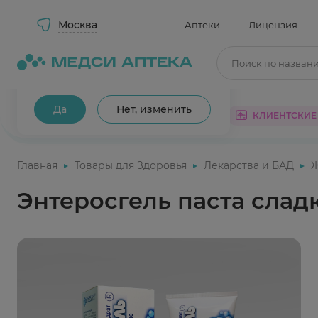
Москва
Аптеки
Лицензия
Поиск по назван
Ваш город Москва?
Да
Нет, изменить
КАТАЛОГ
АКЦИИ
КЛИЕНТСКИЕ
Главная
Товары для Здоровья
Лекарства и БАД
Энтеросгель паста сладк