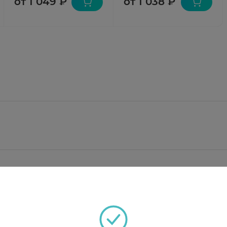
от 1 049 ₽
от 1 038 ₽
лигидрат (продукт нелинейной поликонденсации 1,1,