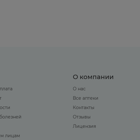
О компании
оплата
О нас
т
Все аптеки
вости
Контакты
болезней
Отзывы
Лицензия
м лицам