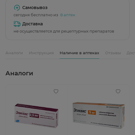
Самовывоз
сегодня бесплатно из
8 аптек
Доставка
не осуществляется для рецептурных препаратов
Аналоги
Инструкция
Наличие в аптеках
Отзывы
Дос
Аналоги