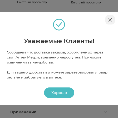
Быстрый просмотр
Быстрый просмотр
Эликвис таблетки п.п.о.2,5мг
Эликвис таблетки п.п.о. 5мг
N20 Пфайзер Айрленд
N20
В наличии
Нет в наличии
Уважаемые Клиенты!
от 926 ₽
Сообщаем, что доставка заказов, оформленных через
сайт Аптек Медси, временно недоступна. Приносим
извинения за неудобства.
Инструкция
Для вашего удобства вы можете зарезервировать товар
онлайн и забрать его в аптеке.
Описание
Хорошо
Действие
Состав
Активные вещества:
апиксабан 2,5 мг;
Фармакологическое действие
Применение
Апиксабан представляет собой мощный прямой