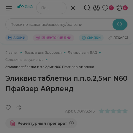
Поиск по названию/веществу
0
0
Поиск по названию/веществу/болезни
АКЦИИ
КЛИЕНТСКИЕ ДНИ
СКИДКИ
ЛЕКАРСТВ
Главная
Товары для Здоровья
Лекарства и БАД
Сердечно-сосудистые
Эликвис таблетки п.п.о.2,5мг N60 Пфайзер Айрленд
Эликвис таблетки п.п.о.2,5мг N60
Пфайзер Айрленд
Арт.
000173243
Рецептурный препарат