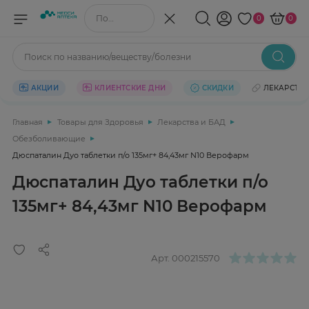
Поиск по названию/веществу
0
0
Поиск по названию/веществу/болезни
АКЦИИ
КЛИЕНТСКИЕ ДНИ
СКИДКИ
ЛЕКАРСТВ
Главная
Товары для Здоровья
Лекарства и БАД
Обезболивающие
Дюспаталин Дуо таблетки п/о 135мг+ 84,43мг N10 Верофарм
Дюспаталин Дуо таблетки п/о
135мг+ 84,43мг N10 Верофарм
Арт.
000215570