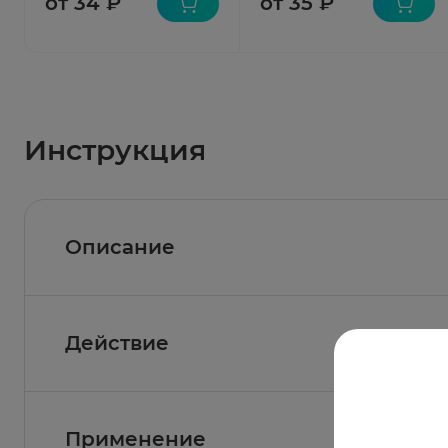
от 34 ₽
от 35 ₽
Инструкция
Описание
Действие
Состав
Активные вещества:
Дротаверин 40 мг.
Фармакологическое действие
Применение