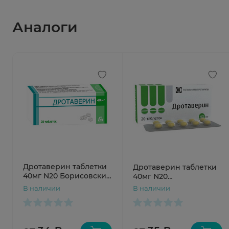
Аналоги
Дротаверин таблетки
Дротаверин таблетки
40мг N20 Борисовский
40мг N20
ЗМП
Татхимфармпрепараты
В наличии
В наличии