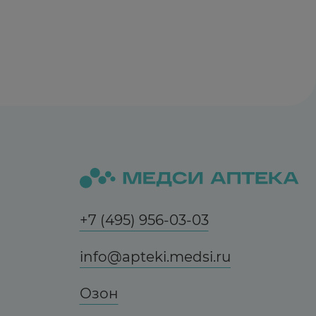
ависимости от показаний, клинической
 для взрослых составляет 240 мг. Дозу для
 дозы в сутки, в/м. При острых коликах
ность введения приблизительно 30 сек).
+7 (495) 956-03-03
info@apteki.medsi.ru
Озон