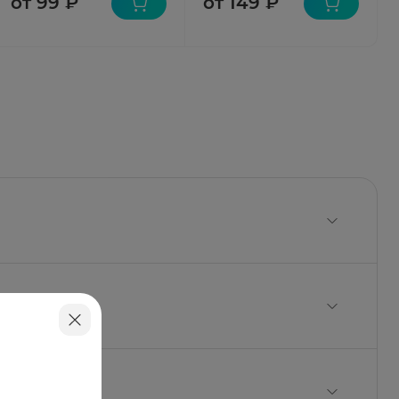
от 99 ₽
от 149 ₽