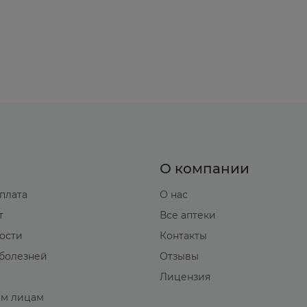
 и схему применения определяют индивидуально, в з
-80 мг 2-3 раза в сутки. Максимальная суточная доза
.
чная доза составляет 40-240 мг, разделенная на 1-3
 дозе 40-80 мг в/в струйно медленно (продолжитель
О компании
оплата
О нас
т
Все аптеки
вости
Контакты
болезней
Отзывы
Лицензия
м лицам