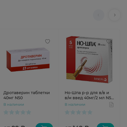
Дротаверин таблетки
Но-Шпа р-р для в/в и
40мг N50
в/м введ 40мг/2 мл N5
амп
В наличии
В наличии