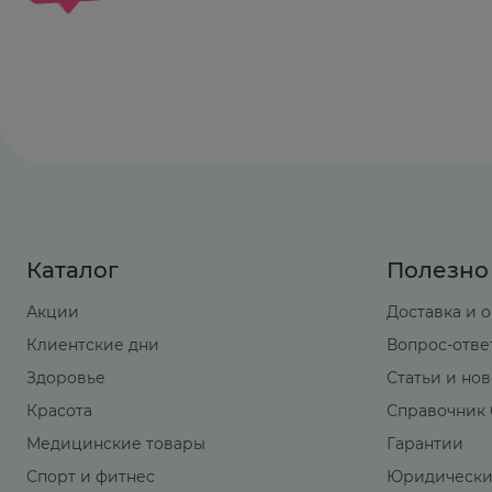
Рекомендации по применению
Применяют внутрь, в/м или в/в. Дозу, метод
ситуации и возраста.
При приеме внутрь взрослым назначают по 40
детей определяют в зависимости от возраста
При парентеральном применении средняя суто
(почечной или желчнокаменной) назначают в
Каталог
Полезно
Акции
Доставка и 
Клиентские дни
Вопрос-отве
Здоровье
Статьи и но
Красота
Справочник 
Медицинские товары
Гарантии
Спорт и фитнес
Юридически