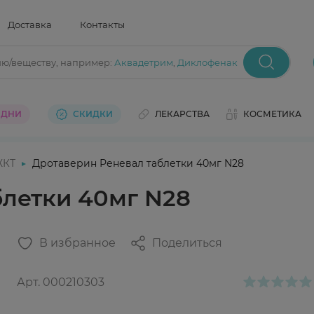
Доставка
Контакты
ию/веществу
, например:
Аквадетрим
,
Диклофенак
 ДНИ
СКИДКИ
ЛЕКАРСТВА
КОСМЕТИКА
ЖКТ
Дротаверин Реневал таблетки 40мг N28
блетки 40мг N28
В избранное
Поделиться
Арт.
000210303