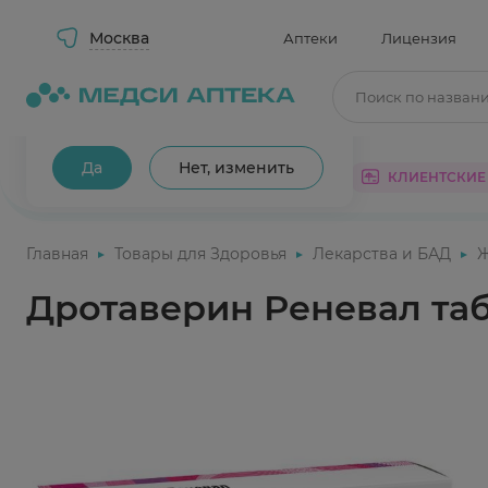
Москва
Аптеки
Лицензия
Поиск по назван
Ваш город Москва?
Да
Нет, изменить
КАТАЛОГ
АКЦИИ
КЛИЕНТСКИЕ
Главная
Товары для Здоровья
Лекарства и БАД
Дротаверин Реневал та