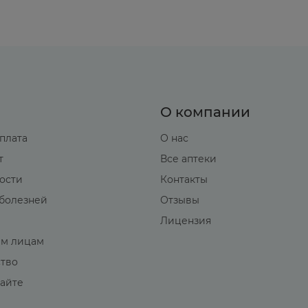
О компании
оплата
О нас
т
Все аптеки
вости
Контакты
болезней
Отзывы
Лицензия
м лицам
ство
сайте