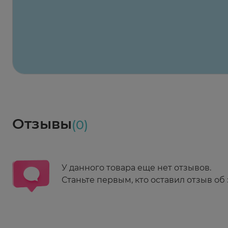
Максавит
2 424 ₽
824 ₽
824 ₽
824 ₽
824 ₽
8
2-й Боткинский пр., 5, корп. 3
Пн-Пт 08:00 - 21:00
Сб,Вс 09:00-21:00
Выберите дату доставки
Весь заказ в наличии
сегодня
Заказать здесь
Доставка
Социалочка
Забрать весь заказ ~ 25 мая
Грузинский пер., 3А
Ежедневно 08:00 - 21:00
Отзывы
(0)
Заказать здесь
У данного товара еще нет отзывов.
Станьте первым, кто оставил отзыв об 