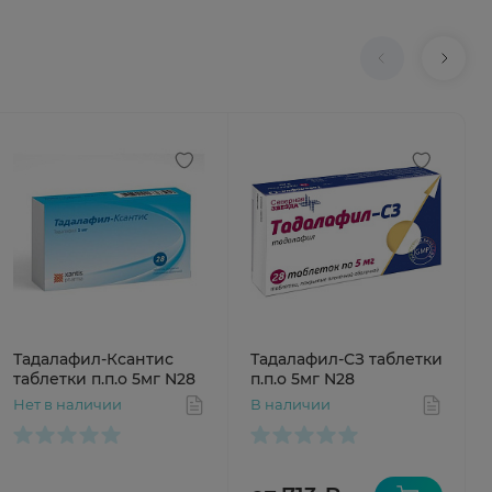
Тадалафил-Ксантис
Тадалафил-СЗ таблетки
таблетки п.п.о 5мг N28
п.п.о 5мг N28
Нет в наличии
В наличии