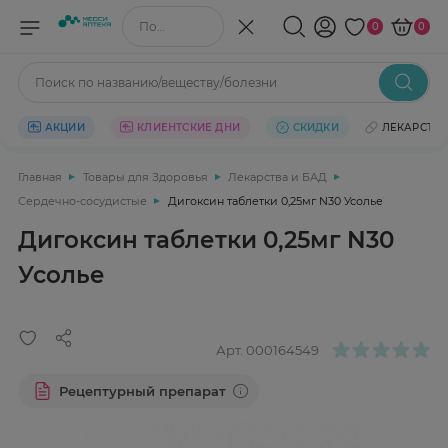
Поиск по названию/веществу
0
0
Поиск по названию/веществу/болезни
АКЦИИ
КЛИЕНТСКИЕ ДНИ
СКИДКИ
ЛЕКАРСТВ
Главная
Товары для Здоровья
Лекарства и БАД
Сердечно-сосудистые
Дигоксин таблетки 0,25мг N30 Усолье
Дигоксин таблетки 0,25мг N30
Усолье
Арт.
000164549
Рецептурный препарат