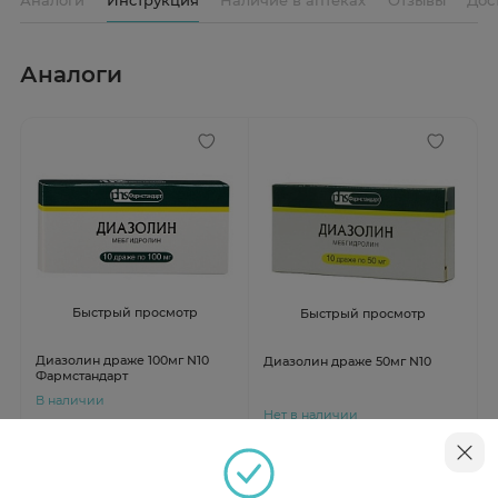
Аналоги
Быстрый просмотр
Быстрый просмотр
Диазолин драже 100мг N10
Диазолин драже 50мг N10
Фармстандарт
В наличии
Нет в наличии
от 107 ₽