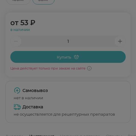
от
53 ₽
в наличии
Купить
Цена действует только при заказе на сайте
Самовывоз
нет в наличии
Доставка
не осуществляется для рецептурных препаратов
Аналоги
Инструкция
Наличие в аптеках
Отзывы
Дос