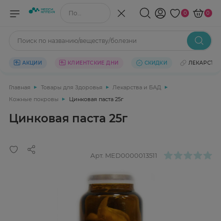
Поиск по названию/веществу
0
0
Поиск по названию/веществу/болезни
АКЦИИ
КЛИЕНТСКИЕ ДНИ
СКИДКИ
ЛЕКАРСТВ
Главная
Товары для Здоровья
Лекарства и БАД
Кожные покровы
Цинковая паста 25г
Цинковая паста 25г
Арт.
MED0000013511