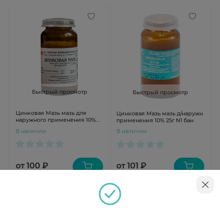
Быстрый просмотр
Быстрый просмотр
Цинковая Мазь мазь для
Цинковая Мазь мазь д/наружн
наружного применения 10%
применения 10% 25г N1 бан
25г N1 банка Тверская ФФ
В наличии
В наличии
от 100 ₽
от 101 ₽
Инструкция