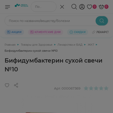
Поиск по названию/веществу
0
0
Поиск по названию/веществу/болезни
АКЦИИ
КЛИЕНТСКИЕ ДНИ
СКИДКИ
ЛЕКАРСТВ
Главная
Товары для Здоровья
Лекарства и БАД
ЖКТ
Бифидумбактерин сухой свечи №10
Бифидумбактерин сухой свечи
№10
Арт.
000067369