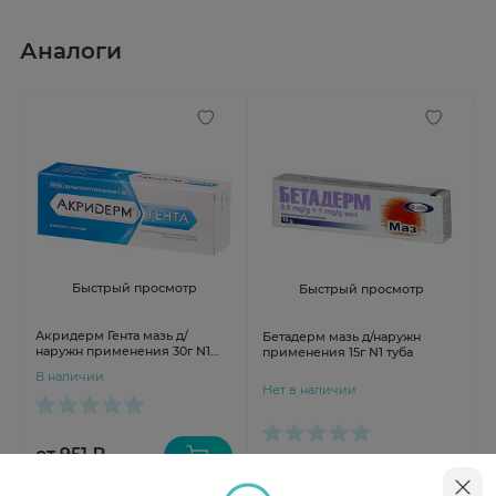
Аналоги
Быстрый просмотр
Быстрый просмотр
Акридерм Гента мазь д/
Бетадерм мазь д/наружн
наружн применения 30г N1
применения 15г N1 туба
туба
В наличии
Нет в наличии
от 951 ₽