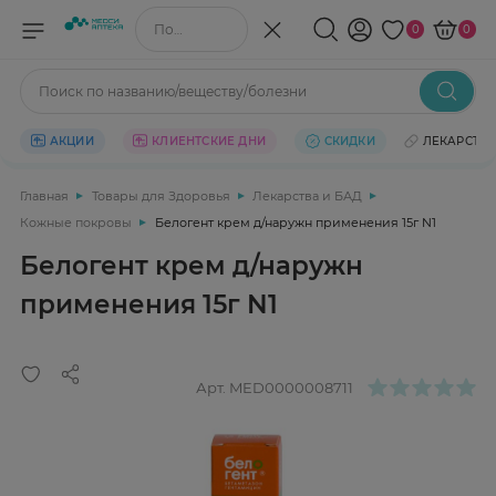
Поиск по названию/веществу
0
0
Поиск по названию/веществу/болезни
АКЦИИ
КЛИЕНТСКИЕ ДНИ
СКИДКИ
ЛЕКАРСТВ
Главная
Товары для Здоровья
Лекарства и БАД
Кожные покровы
Белогент крем д/наружн применения 15г N1
Белогент крем д/наружн
применения 15г N1
Арт.
MED0000008711