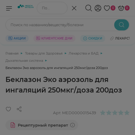
Поиск по названию/веществу
0
0
Поиск по названию/веществу/болезни
АКЦИИ
КЛИЕНТСКИЕ ДНИ
СКИДКИ
ЛЕКАРСТВ
Главная
Товары для Здоровья
Лекарства и БАД
Дыхательная система
Беклазон Эко аэрозоль для ингаляций 250мкг/доза 200доз
Беклазон Эко аэрозоль для
ингаляций 250мкг/доза 200доз
Арт.
MED0000015439
Рецептурный препарат