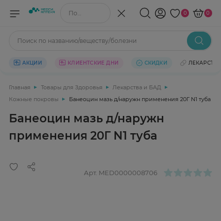
Поиск по названию/веществу
0
0
Поиск по названию/веществу/болезни
АКЦИИ
КЛИЕНТСКИЕ ДНИ
СКИДКИ
ЛЕКАРСТВ
Главная
Товары для Здоровья
Лекарства и БАД
Кожные покровы
Банеоцин мазь д/наружн применения 20Г N1 туба
Банеоцин мазь д/наружн
применения 20Г N1 туба
Арт.
MED0000008706