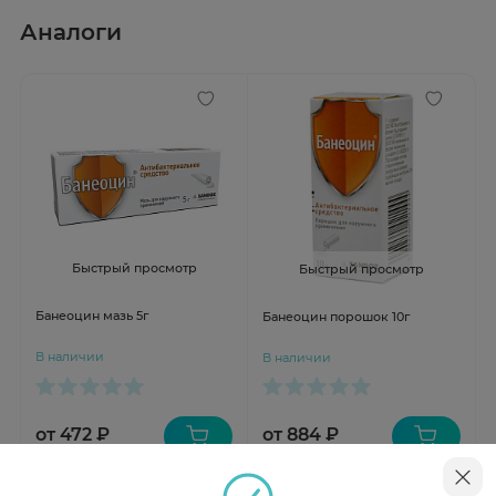
Аналоги
Быстрый просмотр
Быстрый просмотр
Банеоцин мазь 5г
Банеоцин порошок 10г
В наличии
В наличии
от 472 ₽
от 884 ₽