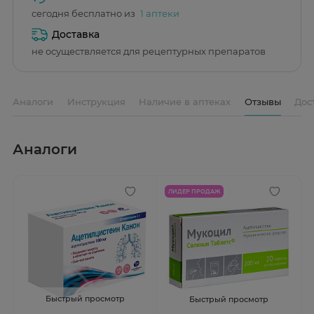
сегодня бесплатно из
1 аптеки
Доставка
не осуществляется для рецептурных препаратов
Аналоги
Инструкция
Наличие в аптеках
Отзывы
Дос
Аналоги
ЛИДЕР ПРОДАЖ
Быстрый просмотр
Быстрый просмотр