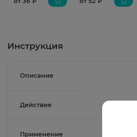
от 36 ₽
от 52 ₽
Инструкция
Описание
Действие
Состав
1 г мази для наружного применения содержи
активное вещество
: ацикловир 50 мг
Фармакологическое действие
Применение