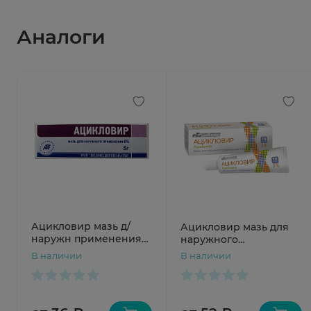
Аналоги
Ацикловир мазь д/
Ацикловир мазь для
наружн применения
наружного
5% 5г N1 туба
применения 5% 10г
В наличии
В наличии
Усолье-Сибирский