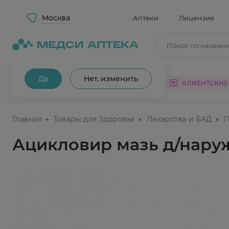
Москва
Аптеки
Лицензия
Поиск по назван
Ваш город Москва?
Да
Нет, изменить
КАТАЛОГ
АКЦИИ
КЛИЕНТСКИЕ
Главная
Товары для Здоровья
Лекарства и БАД
П
Ацикловир мазь д/наруж