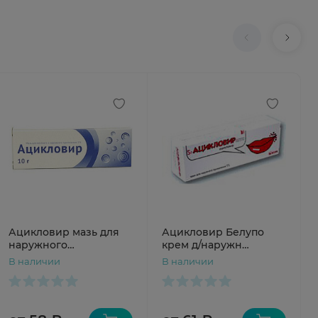
Ацикловир мазь для
Ацикловир Белупо
наружного
крем д/наружн
применения 5% 10г
применения 5% 5г N1
В наличии
В наличии
Озон