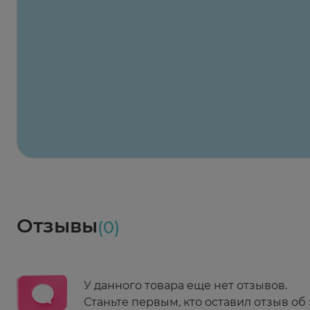
Заказать здесь
Х2
Максавит
2 424 ₽
824 ₽
824 ₽
824 ₽
824 ₽
8
2-й Боткинский пр., 5, корп. 3
Пн-Пт 08:00 - 21:00
Сб,Вс 09:00-21:00
Выберите дату доставки
Весь заказ в наличии
сегодня
Заказать здесь
Доставка
Социалочка
Забрать весь заказ ~ 25 мая
Грузинский пер., 3А
Ежедневно 08:00 - 21:00
Отзывы
(0)
Заказать здесь
У данного товара еще нет отзывов.
Станьте первым, кто оставил отзыв об 