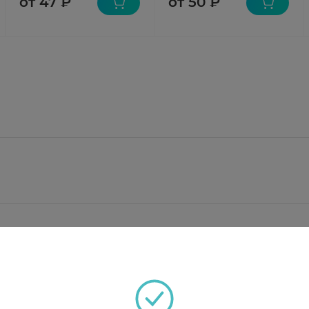
от 47 ₽
от 50 ₽
т: