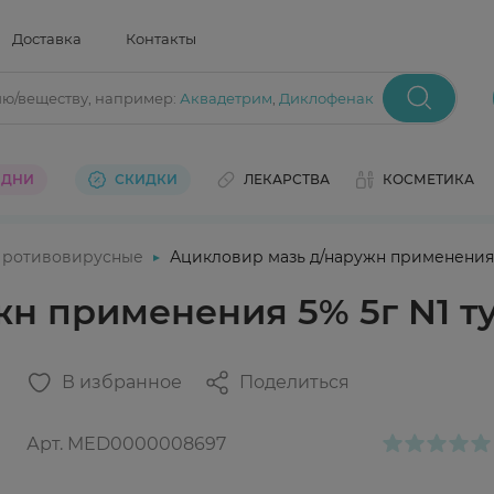
Доставка
Контакты
ию/веществу
, например:
Аквадетрим
,
Диклофенак
 ДНИ
СКИДКИ
ЛЕКАРСТВА
КОСМЕТИКА
ротивовирусные
Ацикловир мазь д/наружн применения 
н применения 5% 5г N1 т
В избранное
Поделиться
Арт.
MED0000008697