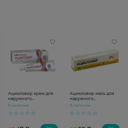
Ацикловир крем для
Ацикловир мазь для
наружного
наружного
применения 5% 10г
применения 5% 10Г N1
В наличии
В наличии
Усолье-Сибирский
туба Алтайвитамины