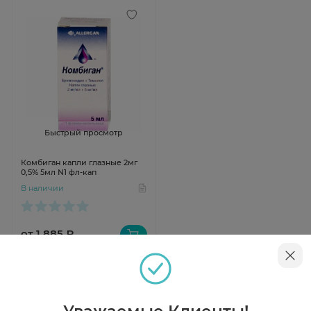
Быстрый просмотр
Комбиган капли глазные 2мг
0,5% 5мл N1 фл-кап
В наличии
от 1 885 ₽