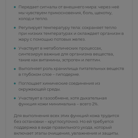
Передает сигналы от внешнего мира: через неё
мы чувствуем прикосновения, боль, щекотку,
холод и тепло.
Регулирует температуру тела: сохраняет тепло
при низких температурах и охлаждает организм в
жару с помощью потовых желез.
Участвует в метаболических процессах,
синтезируя важные для организма вещества,
такие как витамины, эстроген и лептин.
Выполняет роль хранилища питательных веществ
в глубоком слое – гиподерме.
Поглощает химические соединения из
окружающей среды.
Участвует в газообмене, хотя дыхательная
функция кожи минимальна – всего 2%.
Для выполнения всех этих функций кожа трудится
без остановки – круглосуточно. Но ей требуется
поддержка в виде правильного ухода, который
включает этапы очищения, увлажнения и защиты.