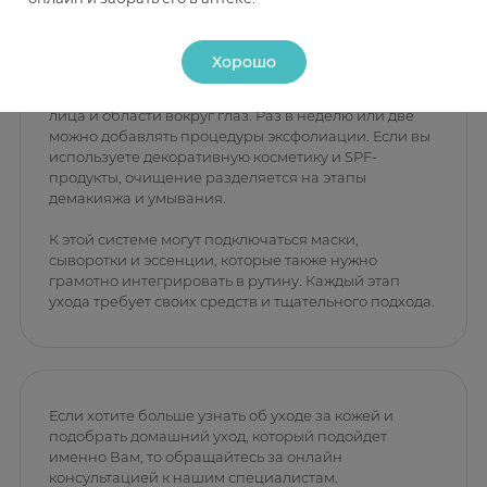
Даже с правильным подбором средств одного
крема недостаточно для полноценного ухода. Уход
Хорошо
за кожей – это система, включающая ежедневное
очищение, тонизирование, нанесение средств для
лица и области вокруг глаз. Раз в неделю или две
можно добавлять процедуры эксфолиации. Если вы
используете декоративную косметику и SPF-
продукты, очищение разделяется на этапы
демакияжа и умывания.
К этой системе могут подключаться маски,
сыворотки и эссенции, которые также нужно
грамотно интегрировать в рутину. Каждый этап
ухода требует своих средств и тщательного подхода.
Если хотите больше узнать об уходе за кожей и
подобрать домашний уход, который подойдет
именно Вам, то обращайтесь за онлайн
консультацией к нашим специалистам.