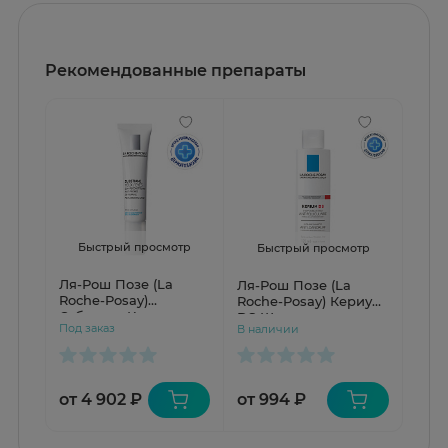
Рекомендованные препараты
Быстрый просмотр
Быстрый просмотр
Ля-Рош Позе (La
Ля-Рош Позе (La
Roche-Posay)
Roche-Posay) Кериум
Субстиан Крем для
DS Шампунь от
Под заказ
В наличии
коррекции зрелой
перхоти с
кожи контура глаз 15
отшелушивающим
мл
эффектом 125 мл
от 4 902 ₽
от 994 ₽