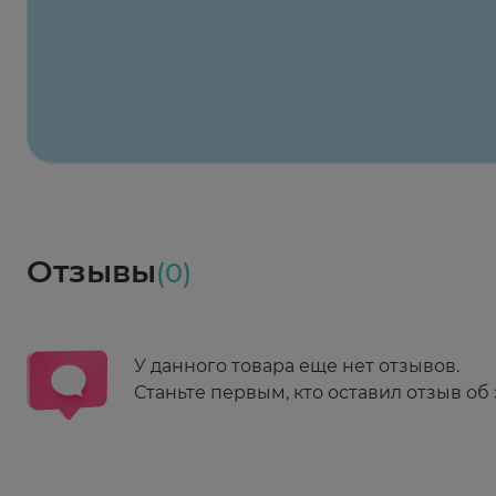
Максавит
2 424 ₽
824 ₽
824 ₽
824 ₽
824 ₽
8
2-й Боткинский пр., 5, корп. 3
Пн-Пт 08:00 - 21:00
Сб,Вс 09:00-21:00
Выберите дату доставки
Весь заказ в наличии
сегодня
Заказать здесь
Доставка
Социалочка
Забрать весь заказ ~ 25 мая
Грузинский пер., 3А
Ежедневно 08:00 - 21:00
Отзывы
(0)
Заказать здесь
У данного товара еще нет отзывов.
Станьте первым, кто оставил отзыв об 