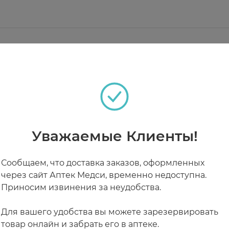
ым ароматом.
макияжа для чувствительной кожи. Подходит для но
sopropyl myristate, potassium phosphate, carbomer, so
um bromide, butylene glycol,butyrospermum parkii see
теках
ищающее молочко, средство для снятия макияжа с гла
и тонизирует кожу. Оказывает успокаивающее действ
онтролем дерматологов.
шечками пальцев на кожу лица, шеи, на веки и губы
Уважаемые Клиенты!
ьно нежной.
спользовать отдельные диски. При необходимости, п
РАБОТАЮТ СЕЙЧАС
КРУГЛОСУТОЧНЫЕ
Сообщаем, что доставка заказов, оформленных
через сайт Аптек Медси, временно недоступна.
Приносим извинения за неудобства.
Для вашего удобства вы можете зарезервировать
товар онлайн и забрать его в аптеке.