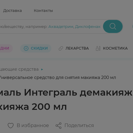
Доставка
Контакты
ию/веществу
, например:
Аквадетрим
,
Диклофенак
 ДНИ
СКИДКИ
ЛЕКАРСТВА
КОСМЕТИКА
щающие средства
Универсальное средство для снятия макияжа 200 мл
маль Интеграль демакияж 
кияжа 200 мл
В избранное
Поделиться