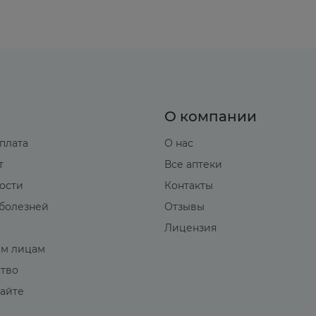
О компании
оплата
О нас
т
Все аптеки
вости
Контакты
болезней
Отзывы
Лицензия
м лицам
ство
сайте