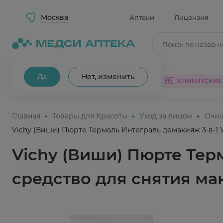
Москва
Аптеки
Лицензия
Поиск по назван
Ваш город Москва?
Да
Нет, изменить
КАТАЛОГ
АКЦИИ
КЛИЕНТСКИЕ
Главная
Товары для Красоты
Уход за лицом
Очи
Vichy (Виши) Пюрте Термаль Интеграль демакияж 3-в-1 
Vichy (Виши) Пюрте Тер
средство для снятия ма