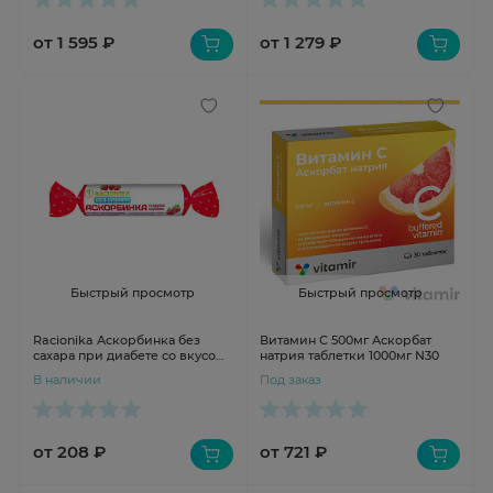
от 1 595 ₽
от 1 279 ₽
Быстрый просмотр
Быстрый просмотр
Racionika Аскорбинка без
Витамин С 500мг Аскорбат
сахара при диабете со вкусом
натрия таблетки 1000мг N30
клубника таблетки 0,3г N10
В наличии
Под заказ
от 208 ₽
от 721 ₽