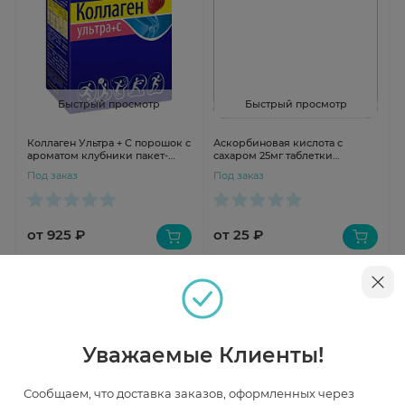
Быстрый просмотр
Быстрый просмотр
Коллаген Ультра + С порошок с
Аскорбиновая кислота с
ароматом клубники пакет-
сахаром 25мг таблетки
саше 8г N7
Клубника 3г N10 крутка
Под заказ
Под заказ
от 925 ₽
от 25 ₽
Уважаемые Клиенты!
Сообщаем, что доставка заказов, оформленных через