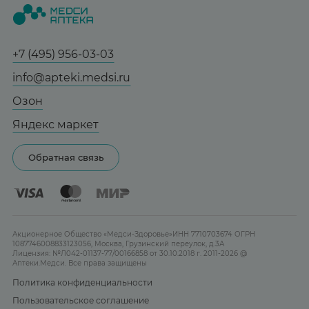
Статьи и новости
Медицинские товары
Все аптеки
Справочник болезней
Спорт и фитнес
Контакты
Гарантии
+7 (495) 956-03-03
Мама и малыш
Отзывы
Юридическим лицам
info@apteki.medsi.ru
Тревога и стресс
Лицензия
Сотрудничество
Здоровый сон
Озон
Реклама на сайте
Женская гигиена
Яндекс маркет
Карта сайта
Контактные линзы
Обратная связь
Бренды
Акционерное Общество «Медси-Здоровье»ИНН 7710703674 ОГРН
1087746008833123056, Москва, Грузинский переулок, д.3А
Лицензия: №Л042-01137-77/00166858 от 30.10.2018 г. 2011-2026 @
Аптеки.Медси. Все права защищены
Политика конфиденциальности
Пользовательское соглашение