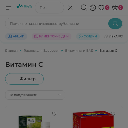
Поиск по названию/веществу
0
0
Поиск по названию/веществу/болезни
АКЦИИ
КЛИЕНТСКИЕ ДНИ
СКИДКИ
ЛЕКАРСТВ
Главная
Товары для Здоровья
Витамины и БАД
Витамин С
Витамин С
Фильтр
По популярности