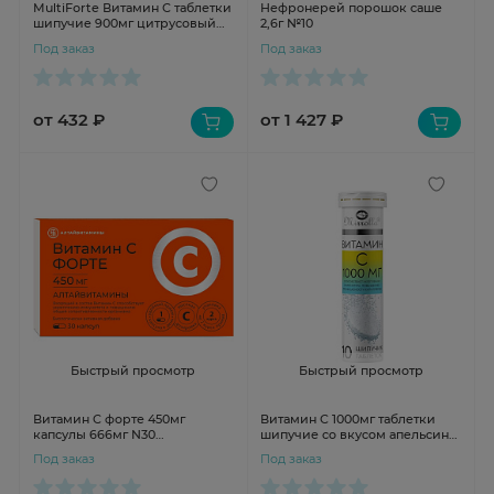
MultiForte Витамин С таблетки
Нефронерей порошок саше
шипучие 900мг цитрусовый
2,6г №10
вкус №20
Под заказ
Под заказ
от 432 ₽
от 1 427 ₽
Быстрый просмотр
Быстрый просмотр
Витамин С форте 450мг
Витамин С 1000мг таблетки
капсулы 666мг N30
шипучие со вкусом апельсина
Алтайвитамины
N10 Мирролла
Под заказ
Под заказ