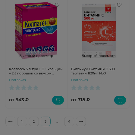
Быстрый просмотр
Быстрый просмотр
Коллаген Ультра + С + кальций
Витаниум Витамин С 500
+ D3 порошок со вкусом
таблетки 1120мг N30
яблока пакет-саше 8г N7
Под заказ
Под заказ
от 943 ₽
от 718 ₽
1
2
3
...
4