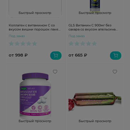
Быстрый просмотр
Быстрый просмотр
Коллаген с витамином С со
GLS Витамин С 900мг без
вкусом вишни порошок пакет-
сахара со вкусом апельсина
саше 7г N10 Фарм-Про
таблетки шипучие 3,8г N20
Под заказ
Под заказ
от 998 ₽
от 665 ₽
Быстрый просмотр
Быстрый просмотр