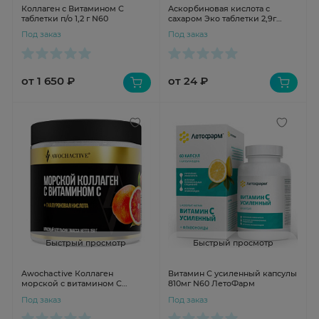
Коллаген с Витамином С
Аскорбиновая кислота с
таблетки п/о 1,2 г N60
сахаром Эко таблетки 2,9г
Малина N10 крутка
Под заказ
Под заказ
от 1 650 ₽
от 24 ₽
Быстрый просмотр
Быстрый просмотр
Awochactive Коллаген
Витамин С усиленный капсулы
морской с витамином С
810мг N60 ЛетоФарм
порошок красный апельсин
Под заказ
Под заказ
150г