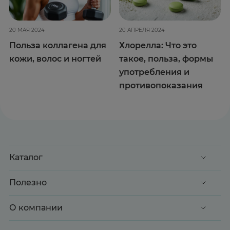
20 МАЯ 2024
20 АПРЕЛЯ 2024
Польза коллагена для
Хлорелла: Что это
кожи, волос и ногтей
такое, польза, формы
употребления и
противопоказания
Каталог
Акции
Полезно
Клиентские дни
Доставка и оплата
О компании
Здоровье
Вопрос-ответ
Красота
О нас