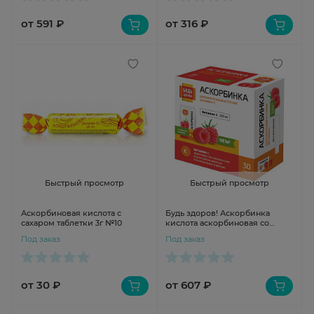
от 591 ₽
от 316 ₽
Быстрый просмотр
Быстрый просмотр
Аскорбиновая кислота с
Будь здоров! Аскорбинка
сахаром таблетки 3г №10
кислота аскорбиновая со
вкусом малины без сахара
Под заказ
Под заказ
порошок пакет 500мг №30
от 30 ₽
от 607 ₽