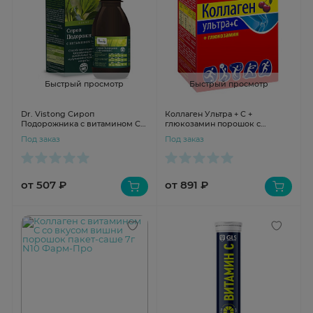
Быстрый просмотр
Быстрый просмотр
Dr. Vistong Сироп
Коллаген Ультра + С +
Подорожника с витамином С
глюкозамин порошок с
150мл
ароматом вишни пакет-саше
Под заказ
Под заказ
8г N7
от 507 ₽
от 891 ₽