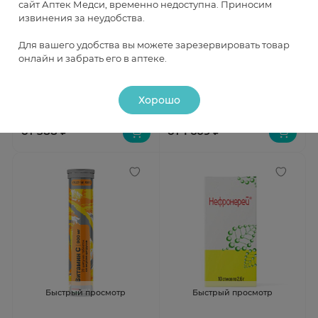
сайт Аптек Медси, временно недоступна. Приносим
извинения за неудобства.
Быстрый просмотр
Быстрый просмотр
Для вашего удобства вы можете зарезервировать товар
онлайн и забрать его в аптеке.
BioForte УтроОК
Awochactive Коллаген
антипохмельный комплекс
морской с витамином С
саше 2,2 г №10
порошок персик-маракуйя
Под заказ
Под заказ
150г
Хорошо
от 388 ₽
от 1 609 ₽
Быстрый просмотр
Быстрый просмотр