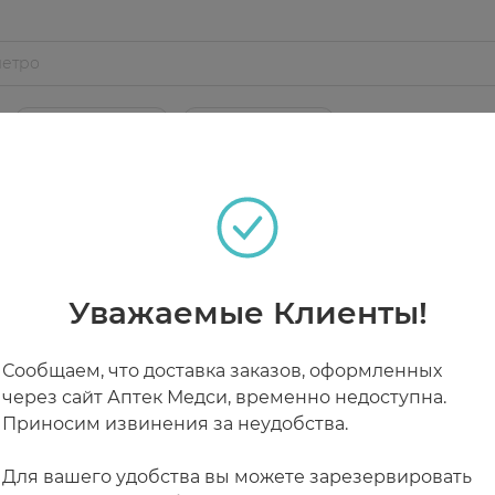
жение риска депрессии.
мя еды, не разжевывать, запивать водой. Продолжите
сула (желатин, агент влагоудерживающий: E422, вода,
реднецепочечные триглицериды, глазирователь: E570),
РАБОТАЮТ СЕЙЧАС
КРУГЛОСУТОЧНЫЕ
ищенном от попадания прямых солнечных лучей и нед
 СЧИТАТЬ ПРИОРИТЕТНОЙ!
Уважаемые Клиенты!
Сообщаем, что доставка заказов, оформленных
через сайт Аптек Медси, временно недоступна.
Приносим извинения за неудобства.
Для вашего удобства вы можете зарезервировать