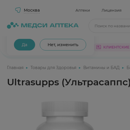
Москва
Аптеки
Лицензия
Поиск по назван
Ваш город Москва?
Да
Нет, изменить
КАТАЛОГ
АКЦИИ
КЛИЕНТСКИЕ
Главная
Товары для Здоровья
Витамины и БАД
Б
Ultrasupps (Ультрасапп