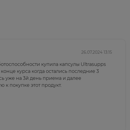
26.07.2024 13:15
тоспособности купила капсулы Ultrasupps
 конце курса когда остались последние 3
ь уже на 3й день приема и далее
 к покупке этот продукт.