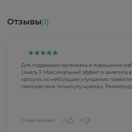
Социалочка
Забрать весь заказ ~ 25 мая
Грузинский пер., 3А
Ежедневно 08:00 - 21:00
Отзывы
(1)
Заказать здесь
Для поддержки организма и повышения рабо
Омега-3. Максимальный эффект я заметила в
капсулы, но небольшие улучшения появилис
самочувствие только улучшалось. Рекомендую
Отзыв полезен?
0
0