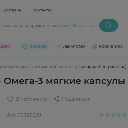
Доставка
Контакты
ию/веществу
, например:
Аквадетрим
,
Диклофенак
 ДНИ
СКИДКИ
ЛЕКАРСТВА
КОСМЕТИКА
иологически активные добавки
Ultrasupps (Ультрасаппс
с) Омега-3 мягкие капсул
В избранное
Поделиться
Арт.
000211299