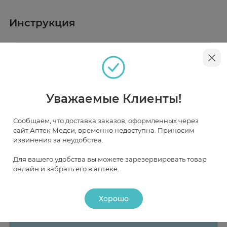
Инструкция
Описание
В леденцах Sula нет консервантов, красителей и даже
сахара. В их состав входят только натуральные
экстракты фруктов, ягод и трав. Благодаря сорбиту,
Уважаемые Клиенты!
натуральному заменителю сахара, леденцы Sula
Наличие и цена товара в аптеках
разрешены людям с диабетом.
Сообщаем, что доставка заказов, оформленных через
сайт Аптек Медси, временно недоступна. Приносим
Фруктовый коктейль из солнечного апельсина,
извинения за неудобства.
Москва
ананаса, киви и банана оказывает целебное
витаминное воздействие, укрепляет иммунитет,
Для вашего удобства вы можете зарезервировать товар
дарит бодрость и хорошее настроение!
В НАЛИЧИИ
ЧАСТИЧНО В НАЛИЧИИ
ПОД ЗАКАЗ
онлайн и забрать его в аптеке.
Хорошо