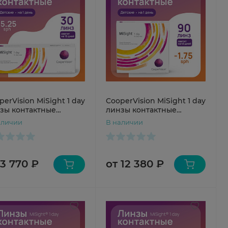
perVision MiSight 1 day
CooperVision MiSight 1 day
зы контактные
линзы контактные
одневные №30 sph
однодневные №90 sph
аличии
В наличии
5
-1.75
 3 770 ₽
от 12 380 ₽