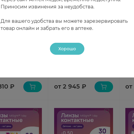
Приносим извинения за неудобства.
Для вашего удобства вы можете зарезервировать
товар онлайн и забрать его в аптеке.
Хорошо
ision MiSight 1 day
CooperVision MyDay
Coo
контактные
линзы контактные
лин
евные №30 sph
однодневные №30 -6.00
одн
чии
В наличии
В н
-5.0
810 ₽
от 2 945 ₽
от