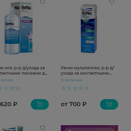
ю мпс р-р д/ухода за
Реню мультиплюс р-р д/
тактными линзами д/
ухода за контактными
ст глаз 240мл
линзами 240мл
аличии
В наличии
 620 ₽
от 700 ₽