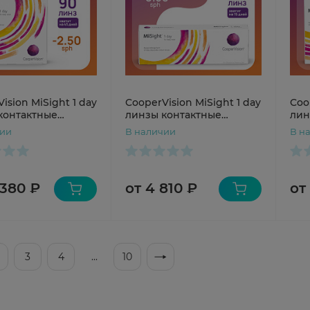
ision MiSight 1 day
CooperVision MiSight 1 day
Coo
контактные
линзы контактные
лин
евные №90 sph
однодневные №30 sph
одн
чии
В наличии
В н
-0.50
-5.5
 380 ₽
от 4 810 ₽
от
3
4
...
10