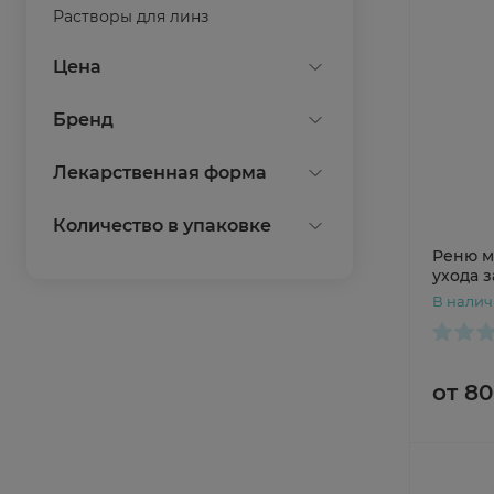
Растворы для линз
Показать все
Цена
Бренд
Bausch + Lomb
Лекарственная форма
CooperVision
Линзы контактные
Количество в упаковке
Показать все
раствор
Реню м
1
ухода 
Показать все
линзам
В нали
30
90
Показать все
от 80