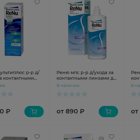
ультиплюс р-р д/
Реню мпс р-р д/ухода за
Рен
за контактными
контактными линзами д/
кон
и 360мл
чувст глаз 360мл
чув
чии
В наличии
В н
0 ₽
от 890 ₽
от