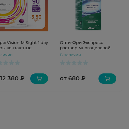
perVision MiSight 1 day
Опти-Фри Экспресс
зы контактные
раствор многоцелевой
одневные №90 sph
для очистки контактных
аличии
В наличии
линз 355мл
 12 380 ₽
от 680 ₽