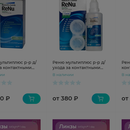
ультиплюс р-р д/
Реню мультиплюс р-р д/
Рен
за контактными
ухода за контактными
кон
и 120мл
линзами 60мл
чув
чии
В наличии
В н
80 ₽
от 380 ₽
от