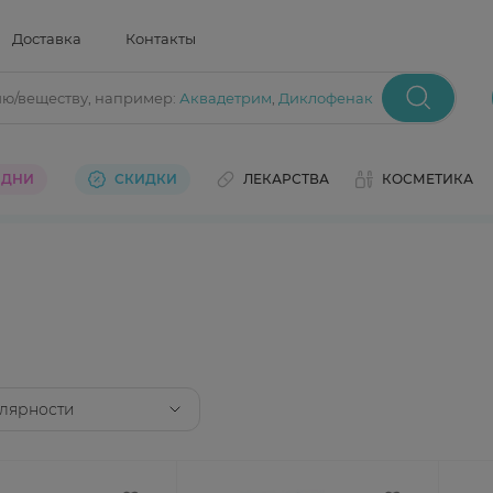
Доставка
Контакты
ию/веществу
, например:
Аквадетрим
,
Диклофенак
 ДНИ
СКИДКИ
ЛЕКАРСТВА
КОСМЕТИКА
лярности