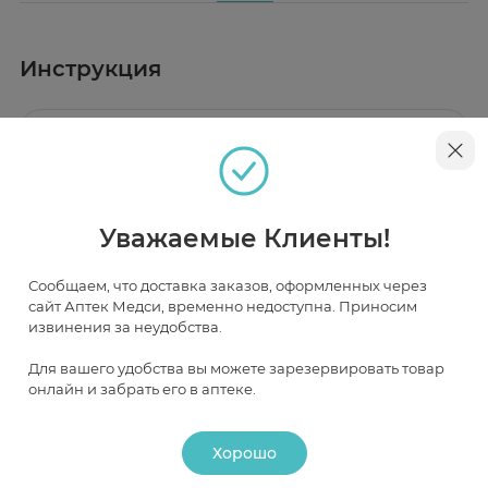
Инструкция
Описание
Влажные салфетки для детей.
Мягкие и нежные салфетки созданы для
очищения нежной кожи малышей.
Уважаемые Клиенты!
Они прекрасно очищают и увлажняют кожу.
Наличие и цена товара в аптеках
Не содержат спирта.
Сообщаем, что доставка заказов, оформленных через
Удобны в применении и незаменимы для
сайт Аптек Медси, временно недоступна. Приносим
ежедневного ухода за кожей ребенка.
Москва
извинения за неудобства.
Для вашего удобства вы можете зарезервировать товар
В НАЛИЧИИ
ЧАСТИЧНО В НАЛИЧИИ
ПОД ЗАКАЗ
онлайн и забрать его в аптеке.
Хорошо