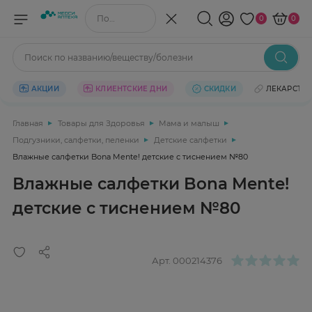
Поиск по названию/веществу
0
0
Поиск по названию/веществу/болезни
АКЦИИ
КЛИЕНТСКИЕ ДНИ
СКИДКИ
ЛЕКАРСТВ
Главная
Товары для Здоровья
Мама и малыш
Подгузники, салфетки, пеленки
Детские салфетки
Влажные салфетки Bona Mente! детские с тиснением №80
Влажные салфетки Bona Mente!
детские с тиснением №80
Арт.
000214376