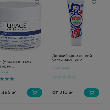
Детский крем легкий
увлажняющий с
ge (Урьяж) КСЕМОЗ
экстрактом Ромашки
т крем
В наличии
75мл N1 туба Stund-Up
довосстанавливающий
ичии
ив раздражений 200мл
от 210 ₽
2 365 ₽