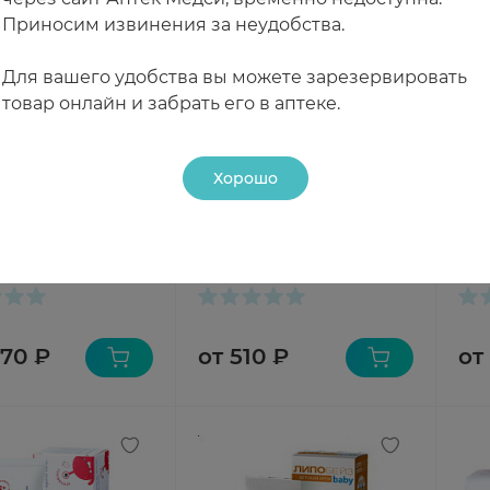
Приносим извинения за неудобства.
Для вашего удобства вы можете зарезервировать
товар онлайн и забрать его в аптеке.
Хорошо
rotte Teens набор
Каламин Skineywa
Лип
учения чистке
лосьон для детей 100 мл
дет
7+ Розовый
150
чии
В наличии
В н
2 пасты+2 маркера
670 ₽
от 510 ₽
от