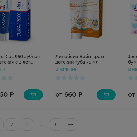
x Kids 950 зубная
Липобейз Беби крем
Joo
етская с 2 лет
детский туба 75 мл
бум
лубника
дет
чии
В наличии
В н
650 ₽
от 660 ₽
от
3
4
...
6