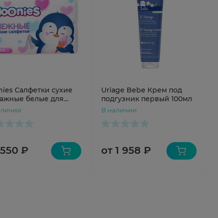
nies Салфетки сухие
Uriage Bebe Крем под
ажные белые для
подгузник первый 100мл
ей N150
аличии
В наличии
 550 ₽
от 1 958 ₽