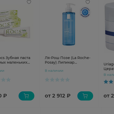
cs Зубная паста
Ля-Рош Позе (La Roche-
мых маленьких
Posay) Липикар
Uria
ая ромашка.
Успокаивающий гель
Цера
чии
В наличии
для душа с защитными
липи
В нал
свойствами 400мл
прот
0 ₽
от 2 912 ₽
от 