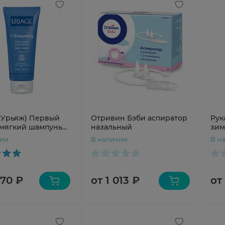
 (Урьяж) Первый
Отривин Бэби аспиратор
Рук
-мягкий шампунь
назальный
зим
ла 200 мл
алл
чии
В наличии
В н
ром
кре
470 ₽
от 1 013 ₽
от