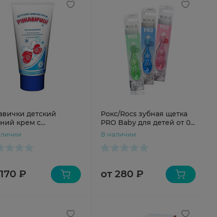
авички детский
Рокс/Rocs зубная щетка
ний крем с
PRO Baby для детей от 0
антаином, экстрактом
до 3 лет
аличии
В наличии
ашки, витамином F
м д/рук 50мл N1 туба
 170 ₽
от 280 ₽