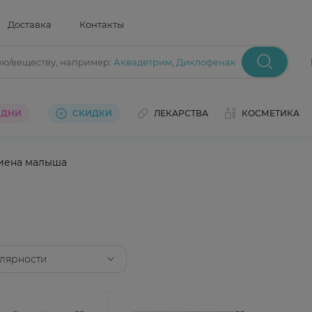
Доставка
Контакты
ию/веществу
, например:
Аквадетрим
,
Диклофенак
 ДНИ
СКИДКИ
ЛЕКАРСТВА
КОСМЕТИКА
иена малыша
лярности