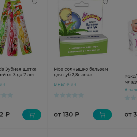
ds Зубная щетка
Мое солнышко бальзам
ей от 3 до 7 лет
для губ 2,8г алоэ
Рокс/
млад
чии
В наличии
В нал
2 ₽
от 130 ₽
от 