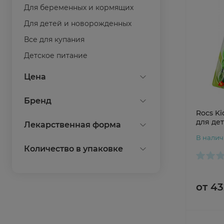
Для беременных и кормящих
Для детей и новорожденных
Все для купания
Детское питание
Соски и пустышки
Показать все
Цена
Подгузники, салфетки, пеленки
Бренд
Для кормления
Rocs Ki
Видео, радионяни
Bona Mente!
для дет
Лекарственная форма
Безопасность
Bubchen
В нали
крем
Количество в упаковке
Chicco
масло
Curaprox
1
присыпка
Joonies
6
от 43
салфетки влажные
La Roche Posay
10
Показать все
Показать все
Montcarotte
20