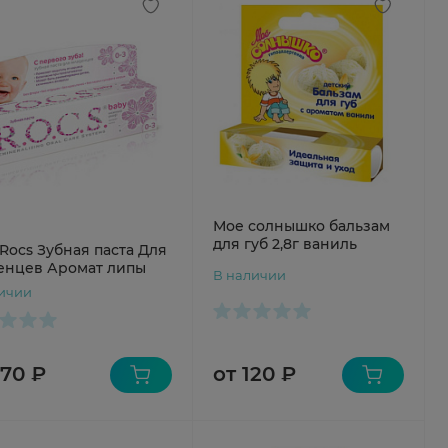
Мое солнышко бальзам
для губ 2,8г ваниль
Rocs Зубная паста Для
енцев Аромат липы
В наличии
ичии
от 120 ₽
370 ₽