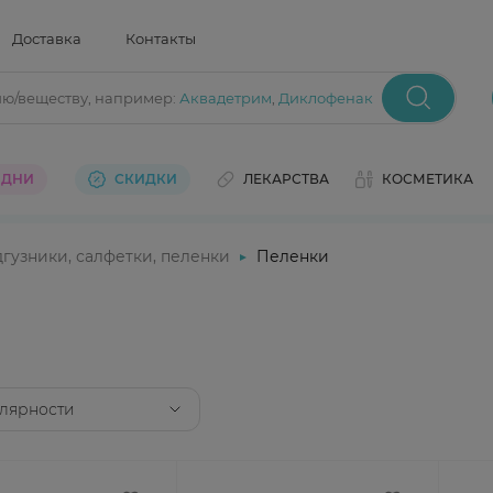
Доставка
Контакты
ию/веществу
, например:
Аквадетрим
,
Диклофенак
 ДНИ
СКИДКИ
ЛЕКАРСТВА
КОСМЕТИКА
гузники, салфетки, пеленки
Пеленки
лярности