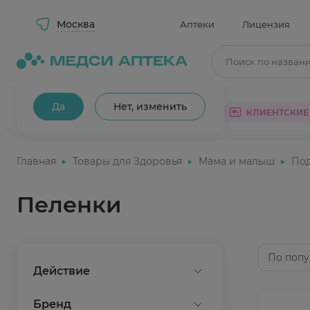
Москва
Аптеки
Лицензия
Поиск по назван
Ваш город Москва?
Да
Нет, изменить
КАТАЛОГ
АКЦИИ
КЛИЕНТСКИЕ
Главная
Товары для Здоровья
Мама и малыш
Под
Пеленки
По попу
Действие
защита
Бренд