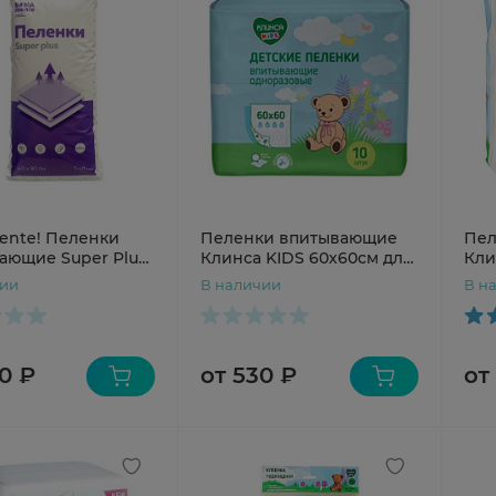
ente! Пеленки
Пеленки впитывающие
Пел
ающие Super Plus
Клинса KIDS 60х60см для
Кли
N5
детей N10
дет
чии
В наличии
В н
0 ₽
от 530 ₽
от