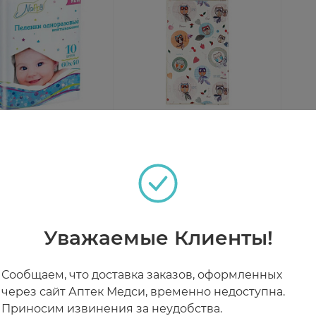
ки впитывающие
Клеенка Клинса Kids
Joo
е Nappy New
поливинилхлоридным
одн
м №10
покрытием детская с
60х
чии
Под заказ
Под
рисунком 1х1,4м уп N1
0 ₽
от 590 ₽
от
Уважаемые Клиенты!
Сообщаем, что доставка заказов, оформленных
через сайт Аптек Медси, временно недоступна.
Приносим извинения за неудобства.