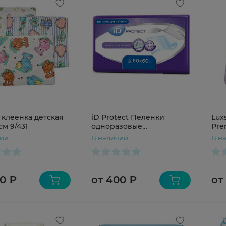
 клеенка детская
iD Protect Пеленки
Lux
см 9/431
одноразовые
Pre
впитывающие 60х60см
N5
чии
В наличии
В н
№10
0 ₽
от 400 ₽
от