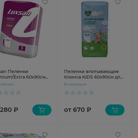
san Пеленки
Пеленки впитывающие
mium/Extra 60х90см
Клинса KIDS 60х90см для
детей N10
аличии
В наличии
 280 ₽
от 670 ₽