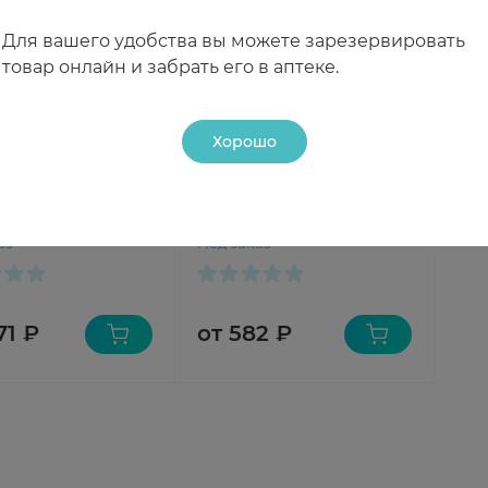
Для вашего удобства вы можете зарезервировать
товар онлайн и забрать его в аптеке.
Хорошо
arper Soft&Dry
iD Protect Пеленки
и детские
одноразовые
м N30
впитывающие 60х90см
аз
Под заказ
№10
71 ₽
от 582 ₽