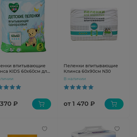
енки впитывающие
Пеленки впитывающие
нса KIDS 60х60см для
Клинса 60х90см N30
ей N5
аличии
В наличии
 370 ₽
от 1 470 ₽