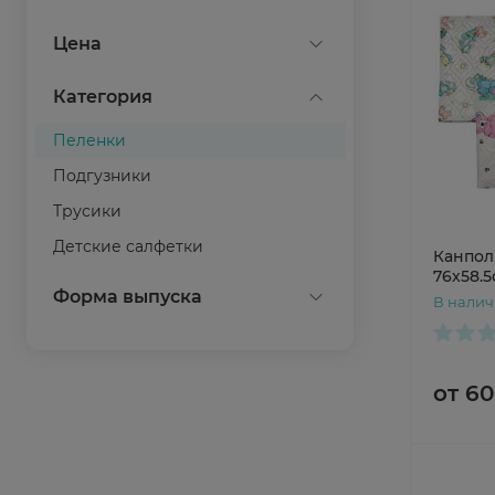
Canpol
Цена
ID
Категория
LUXSAN
Пеленки
Клинса
Подгузники
Показать все
Трусики
Детские салфетки
Канпол
76х58.5
Показать все
Форма выпуска
В нали
клеенка
пеленки
от 60
Показать все