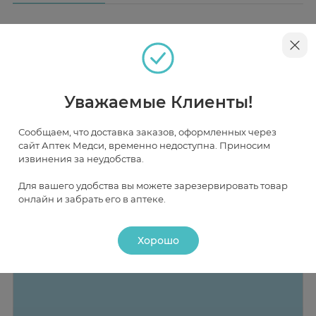
Наличие и цена товара в аптеках
Уважаемые Клиенты!
Москва
Сообщаем, что доставка заказов, оформленных через
В НАЛИЧИИ
ЧАСТИЧНО В НАЛИЧИИ
ПОД ЗАКАЗ
сайт Аптек Медси, временно недоступна. Приносим
извинения за неудобства.
Для вашего удобства вы можете зарезервировать товар
онлайн и забрать его в аптеке.
Хорошо