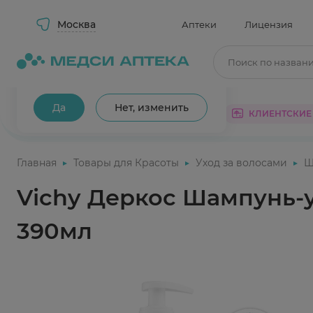
Москва
Аптеки
Лицензия
Поиск по назван
Ваш город Москва?
Да
Нет, изменить
КАТАЛОГ
АКЦИИ
КЛИЕНТСКИЕ
Главная
Товары для Красоты
Уход за волосами
Ш
Vichy Деркос Шампунь-у
390мл