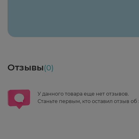
2-й Боткинский пр., 5, корп. 3
Пн-Пт 08:00 - 21:00
Сб,Вс 09:00-21:00
Выберите дату доставки
Весь заказ в наличии
сегодня
Заказать здесь
Доставка
Социалочка
Забрать весь заказ ~ 25 мая
Грузинский пер., 3А
Ежедневно 08:00 - 21:00
Отзывы
(0)
Заказать здесь
У данного товара еще нет отзывов.
Станьте первым, кто оставил отзыв об 