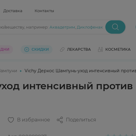
Доставка
Контакты
ию/веществу
, например:
Аквадетрим
,
Диклофенак
 ДНИ
СКИДКИ
ЛЕКАРСТВА
КОСМЕТИКА
ампуни
Vichy Деркос Шампунь-уход интенсивный против
ход интенсивный против 
В избранное
Поделиться