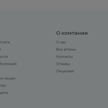
О компании
оплата
О нас
т
Все аптеки
вости
Контакты
болезней
Отзывы
Лицензия
м лицам
ство
сайте