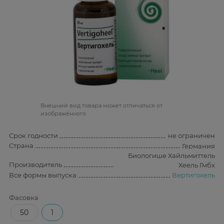
Bнешний вид товара может отличаться от
изображённого
Срок годности
не ограничен
Страна
Германия
Биологише Хайльмиттель
Производитель
Хеель Гмбх
Все формы выпуска
Вертигохель
Фасовка
50
1