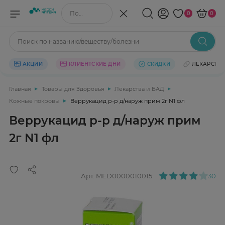
Поиск по названию/веществу
0
0
Поиск по названию/веществу/болезни
АКЦИИ
КЛИЕНТСКИЕ ДНИ
СКИДКИ
ЛЕКАРСТВ
Главная
Товары для Здоровья
Лекарства и БАД
Кожные покровы
Веррукацид р-р д/наруж прим 2г N1 фл
Веррукацид р-р д/наруж прим
2г N1 фл
Арт.
MED0000010015
30