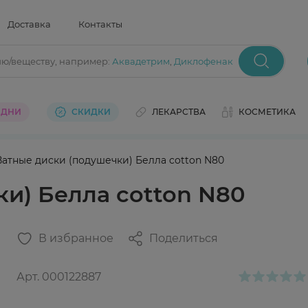
Доставка
Контакты
ию/веществу
, например:
Аквадетрим
,
Диклофенак
 ДНИ
СКИДКИ
ЛЕКАРСТВА
КОСМЕТИКА
Ватные диски (подушечки) Белла cotton N80
и) Белла cotton N80
В избранное
Поделиться
Арт.
000122887