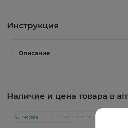
Инструкция
Описание
Ватные диски bella cotton изготовлены из 1
закрытому краю, диски не расслаиваются и н
вокруг глаз. Тиснение в виде «пчелиных со
эффективное очищение кожи.
Наличие и цена товара в ап
Москва