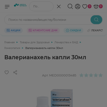
Поиск по названию/веществу
0
0
Поиск по названию/веществу/болезни
АКЦИИ
КЛИЕНТСКИЕ ДНИ
СКИДКИ
ЛЕКАРСТВ
Главная
Товары для Здоровья
Лекарства и БАД
Гомеопатия
Валерианахель капли 30мл
Валерианахель капли 30мл
Арт.
MED0000013485