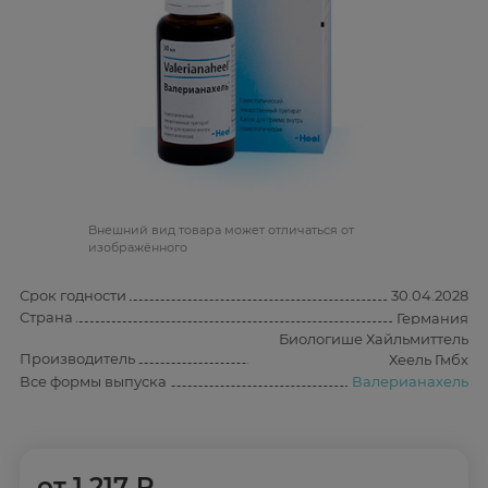
Bнешний вид товара может отличаться от
изображённого
Срок годности
30.04.2028
Страна
Германия
Биологише Хайльмиттель
Производитель
Хеель Гмбх
Все формы выпуска
Валерианахель
от
1 217 ₽