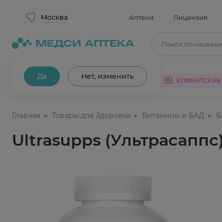
Москва
Аптеки
Лицензия
Поиск по назван
Ваш город Москва?
Да
Нет, изменить
КАТАЛОГ
АКЦИИ
КЛИЕНТСКИЕ
Главная
Товары для Здоровья
Витамины и БАД
Б
Ultrasupps (Ультрасапп