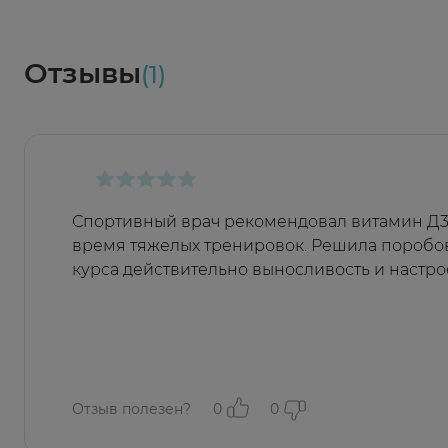
Социалочка
Забрать весь заказ ~ 25 мая
Грузинский пер., 3А
Ежедневно 08:00 - 21:00
Отзывы
(1)
Заказать здесь
Спортивный врач рекомендовал витамин Д3
время тяжелых тренировок. Решила поробов
курса действительно выносливость и настр
Отзыв полезен?
0
0