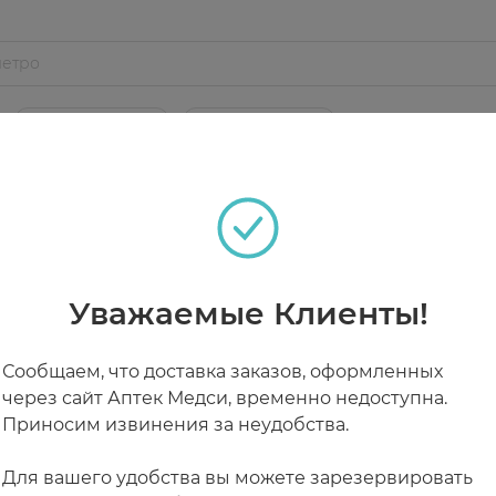
борьбе с инфекциями и воспалительными процессам
верять уровень витамина D в крови. Нормой считает
ьтироваться с врачом. Рекомендации по дозировкам
вывать, запивать водой. Продолжительность ежедневн
РАБОТАЮТ СЕЙЧАС
КРУГЛОСУТОЧНЫЕ
сула (желатин, агент влагоудерживающий: глицерин,
ищенном от попадания прямых солнечных лучей и нед
ЧИТАТЬ ПРИОРИТЕТНОЙ!
Уважаемые Клиенты!
Сообщаем, что доставка заказов, оформленных
через сайт Аптек Медси, временно недоступна.
Приносим извинения за неудобства.
Для вашего удобства вы можете зарезервировать