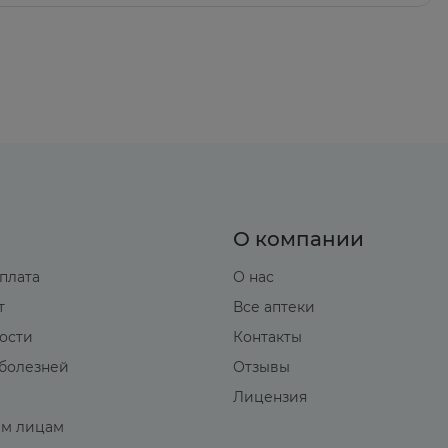
О компании
оплата
О нас
т
Все аптеки
вости
Контакты
болезней
Отзывы
Лицензия
м лицам