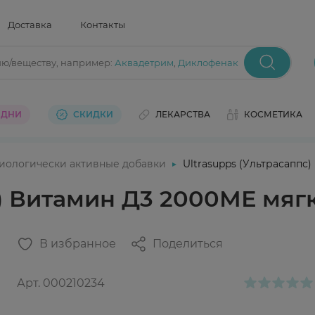
Доставка
Контакты
ию/веществу
, например:
Аквадетрим
,
Диклофенак
 ДНИ
СКИДКИ
ЛЕКАРСТВА
КОСМЕТИКА
иологически активные добавки
Ultrasupps (Ультрасаппс
с) Витамин Д3 2000МЕ мя
В избранное
Поделиться
Арт.
000210234