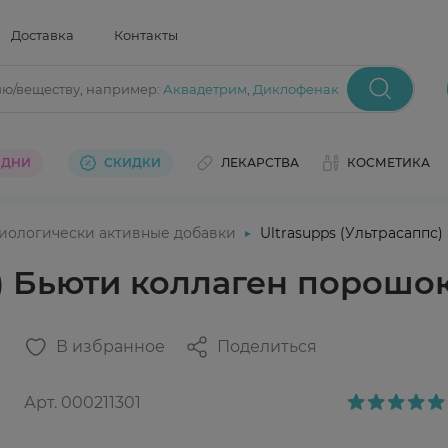
Доставка
Контакты
ию/веществу
, например:
Аквадетрим
,
Диклофенак
 ДНИ
СКИДКИ
ЛЕКАРСТВА
КОСМЕТИКА
иологически активные добавки
Ultrasupps (Ультрасаппс
) Бьюти коллаген порошок
В избранное
Поделиться
Арт.
000211301