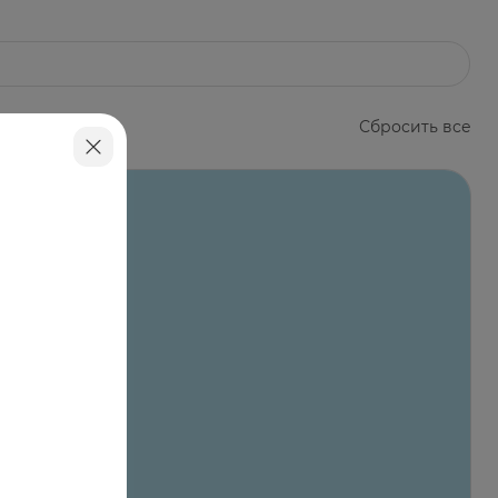
лым принимать 1 раз в день во время еды.
Сбросить все
оступном для детей месте, при температуре