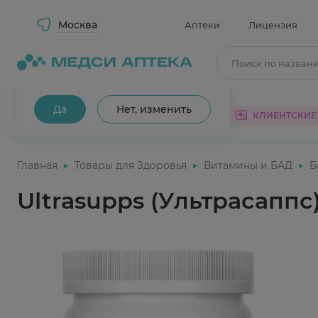
Москва
Аптеки
Лицензия
Поиск по назван
Ваш город Москва?
Да
Нет, изменить
КАТАЛОГ
АКЦИИ
КЛИЕНТСКИЕ
Главная
Товары для Здоровья
Витамины и БАД
Б
Ultrasupps (Ультрасаппс