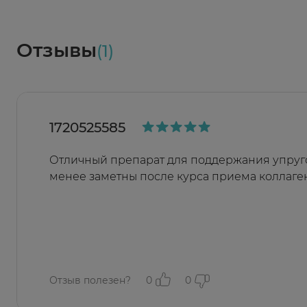
Социалочка
Забрать весь заказ ~ 25 мая
Грузинский пер., 3А
Ежедневно 08:00 - 21:00
Отзывы
(1)
Заказать здесь
1720525585
Отличный препарат для поддержания упруг
менее заметны после курса приема коллаге
Отзыв полезен?
0
0