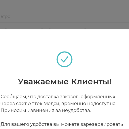
щищает сердце.
стакане (200 мл) воды комнатной температуры, Взрос
есяц.
РАБОТАЮТ СЕЙЧАС
КРУГЛОСУТОЧНЫЕ
ищенном от попадания прямых солнечных лучей и нед
 СЧИТАТЬ ПРИОРИТЕТНОЙ!
Уважаемые Клиенты!
Сообщаем, что доставка заказов, оформленных
через сайт Аптек Медси, временно недоступна.
Приносим извинения за неудобства.
Для вашего удобства вы можете зарезервировать