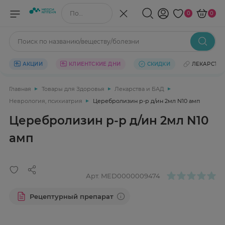
Поиск по названию/веществу
0
0
Поиск по названию/веществу/болезни
АКЦИИ
КЛИЕНТСКИЕ ДНИ
СКИДКИ
ЛЕКАРСТВ
Главная
Товары для Здоровья
Лекарства и БАД
Неврология, психиатрия
Церебролизин р-р д/ин 2мл N10 амп
Церебролизин р-р д/ин 2мл N10
амп
Арт.
MED0000009474
Рецептурный препарат