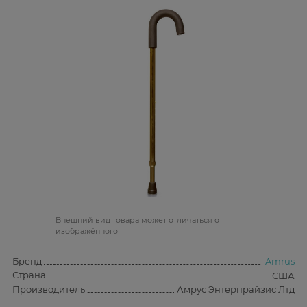
Bнешний вид товара может отличаться от
изображённого
Бренд
Amrus
Страна
США
Производитель
Амрус Энтерпрайзис Лтд