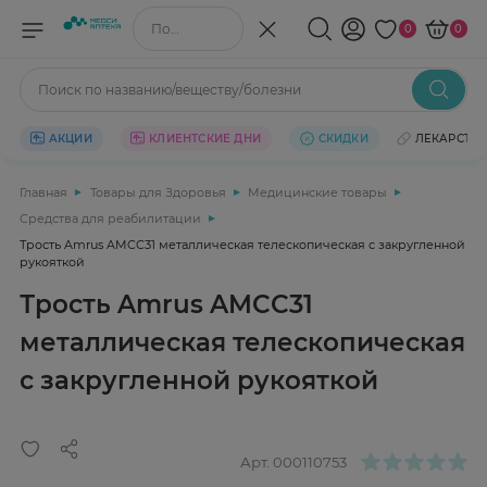
Поиск по названию/веществу
0
0
Поиск по названию/веществу/болезни
АКЦИИ
КЛИЕНТСКИЕ ДНИ
СКИДКИ
ЛЕКАРСТВ
Главная
Товары для Здоровья
Медицинские товары
Средства для реабилитации
Трость Amrus AMCC31 металлическая телескопическая с закругленной
рукояткой
Трость Amrus AMCC31
металлическая телескопическая
с закругленной рукояткой
Арт.
000110753