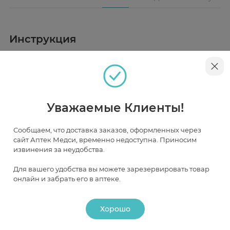
Инструкция
Описание
Телескопическая металлическая трость с
закругленной рукояткой. Рукоятка круглая,
резиновая с обмягчением. Такая форма рукоятки
Уважаемые Клиенты!
рекомендуется пациентам с артритом и артрозом
кистей рук. Она обеспечивает удобный захват трости.
При необходимости такую трость можно удобно
Наличие и цена товара в аптеках
повесить на руку или на любой выступ.
Сообщаем, что доставка заказов, оформленных через
сайт Аптек Медси, временно недоступна. Приносим
извинения за неудобства.
Москва
Для вашего удобства вы можете зарезервировать товар
онлайн и забрать его в аптеке.
В НАЛИЧИИ
ЧАСТИЧНО В НАЛИЧИИ
ПОД ЗАКАЗ
Хорошо